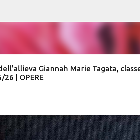
Passa ai contenuti principali
ell'allieva Giannah Marie Tagata, class
 25/26 | OPERE