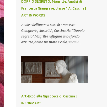
DOPPIO SEGRETO, Magritte. Analisi di
Francesca Giangravè, classe 1 A, Cascina |
ART IN WORDS
Analisi dell'opera a cura di Francesca
Giangravè , classe 1 A, Cascina Nel “Doppio
segreto” Magritte raffigura uno sfondo
azzurro, diviso tra mare e cielo, su cui è
rappresentato il busto di una donna, dalla
pelle liscia e lucida. Lo stacco del viso con la
testa è quasi uno strappo o un taglio, scopre
sulla destra l’interno del corpo: non organi
umani, ma una materia metallica, fatta di
cilindri e sfere, un motivo che Magritte
propone frequentemente nelle sue opere,
che in questo caso assumono un aspetto
minaccioso, come se si trattasse di un
Art-Expò alla Gipsoteca di Cascina |
qualcosa di malinconico, sia per il colore che
INFORMART
per la consistenza del materiale. L’enigma