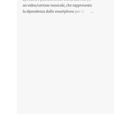
Quadri, disegni, progetti di arredamento e di
un video/cartone musicale, che rappresenta
mobili, intarsi ed intagli lignei presenti
la dipendenza dallo smartphone per la
nell’Archivio del Liceo Artistico, opere
popolazione, come un po’ tutta la tecnologia
artistiche eseguite da allievi e studenti
di oggi, che ha effetti dannosi per la nostra
dell’Istituto d’Arte durante il...
salute fisica e mentale; sulla nostra società
ad ogni livello. Questi tre minuti e quindici
secondi, iniziano con una rappresentazione
del mondo frenetico, caotico, fatto di persone
ormai " ipnotizzate " dal cellulare, il tutto
visto e raccontato attraverso gli occhi di un
bambino. Sottolineato dalla frase iniziale "
these sistems are failing ", a significare il
fallimento del sistema, fondato sulla ricerca
continua dell'innovazione, che invece ci fa
perdere i veri valori umani, fatti di rapporti
sociali, come amicizia, amore, rispetto e
tanto altro. Questo bambino, unico soggetto
senza cellulare insieme ad una ragazzina,