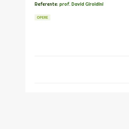
Referente:
prof. David Giroldini
OPERE
C
o
m
m
e
n
t
i