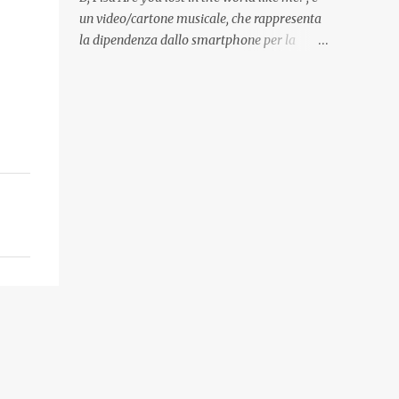
Quadri, disegni, progetti di arredamento e di
un video/cartone musicale, che rappresenta
mobili, intarsi ed intagli lignei presenti
la dipendenza dallo smartphone per la
nell’Archivio del Liceo Artistico, opere
popolazione, come un po’ tutta la tecnologia
artistiche eseguite da allievi e studenti
di oggi, che ha effetti dannosi per la nostra
dell’Istituto d’Arte durante il...
salute fisica e mentale; sulla nostra società
ad ogni livello. Questi tre minuti e quindici
secondi, iniziano con una rappresentazione
del mondo frenetico, caotico, fatto di persone
ormai " ipnotizzate " dal cellulare, il tutto
visto e raccontato attraverso gli occhi di un
bambino. Sottolineato dalla frase iniziale "
these sistems are failing ", a significare il
fallimento del sistema, fondato sulla ricerca
continua dell'innovazione, che invece ci fa
perdere i veri valori umani, fatti di rapporti
sociali, come amicizia, amore, rispetto e
tanto altro. Questo bambino, unico soggetto
senza cellulare insieme ad una ragazzina,