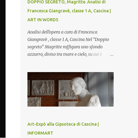
DOPPIO SEGRETO, Magritte. Analisi di
Francesca Giangravè, classe 1 A, Cascina |
ART IN WORDS
Analisi dell'opera a cura di Francesca
Giangravè , classe 1 A, Cascina Nel “Doppio
segreto” Magritte raffigura uno sfondo
azzurro, diviso tra mare e cielo, su cui è
rappresentato il busto di una donna, dalla
pelle liscia e lucida. Lo stacco del viso con la
testa è quasi uno strappo o un taglio, scopre
sulla destra l’interno del corpo: non organi
umani, ma una materia metallica, fatta di
cilindri e sfere, un motivo che Magritte
propone frequentemente nelle sue opere,
che in questo caso assumono un aspetto
minaccioso, come se si trattasse di un
Art-Expò alla Gipsoteca di Cascina |
qualcosa di malinconico, sia per il colore che
INFORMART
per la consistenza del materiale. L’enigma