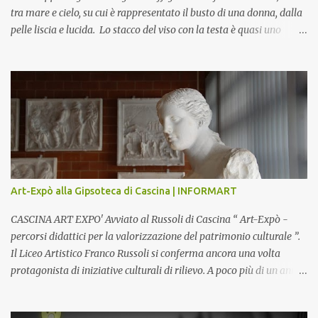
tra mare e cielo, su cui è rappresentato il busto di una donna, dalla
pelle liscia e lucida. Lo stacco del viso con la testa è quasi uno
strappo o un taglio, scopre sulla destra l’interno del corpo: non
organi umani, ma una materia metallica, fatta di cilindri e sfere,
un motivo che Magritte propone frequentemente nelle sue opere,
che in questo caso assumono un aspetto minaccioso, come se si
trattasse di un qualcosa di malinconico, sia per il colore che per la
consistenza del materiale. L’enigma che reca l’immagine, un volto
staccato, con uno sguardo fisso, il cui non si capisce se esso è un
uomo una donna, con l’espressione rigida. Magritte, il maestro
dello straniamento della visione, costruisce un’immagine tanto
Art-Expò alla Gipsoteca di Cascina | INFORMART
meticolosa e nitida quanto assurda e inquietante. Uno
sdoppiamento del soggetto come spesso a...
CASCINA ART EXPO' Avviato al Russoli di Cascina “ Art-Expò -
percorsi didattici per la valorizzazione del patrimonio culturale ”.
Il Liceo Artistico Franco Russoli si conferma ancora una volta
protagonista di iniziative culturali di rilievo. A poco più di un anno
dall’inaugurazione della Gipsoteca Comunale, gli alunni delle
classi 4 A e 4 B saranno protagonisti di Art-Expò un progetto di