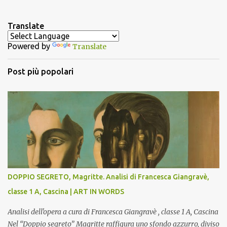
e
n
Translate
t
Powered by
Translate
i
Post più popolari
DOPPIO SEGRETO, Magritte. Analisi di Francesca Giangravè,
classe 1 A, Cascina | ART IN WORDS
Analisi dell'opera a cura di Francesca Giangravè , classe 1 A, Cascina
Nel “Doppio segreto” Magritte raffigura uno sfondo azzurro, diviso