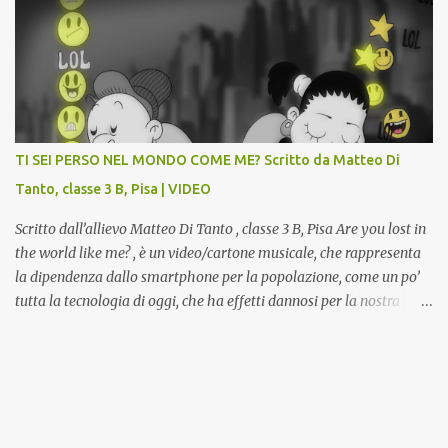
valorizzazione del patrimonio storico artistico dell’ex Istituto
d’Arte, finanziato dal Miur a valere sui Bandi PON, che trasformerà
la Gipsoteca in un laboratorio didattico.Venti ragazzi del Liceo
potranno studiare e riscoprire: i Gessi storici dell’ex-Istituto d’Arte,
attualmente musealizzati nella Gipsoteca della Biblioteca
Comunale "Peppino Impastato" di Cascina. Quadri, disegni,
progetti di arredamento e di mobili, intarsi ed intagli lignei
TI SEI PERSO NEL MONDO COME ME? Scritto da Matteo Di
presenti nell’Archivio del Liceo Artistico, opere artistiche eseguite
Tanto, classe 3 B, Pisa | VIDEO
da allievi e studenti dell’Istituto d’Arte durante il...
Scritto dall’allievo Matteo Di Tanto , classe 3 B, Pisa Are you lost in
the world like me? , è un video/cartone musicale, che rappresenta
la dipendenza dallo smartphone per la popolazione, come un po’
tutta la tecnologia di oggi, che ha effetti dannosi per la nostra
salute fisica e mentale; sulla nostra società ad ogni livello. Questi
tre minuti e quindici secondi, iniziano con una rappresentazione
del mondo frenetico, caotico, fatto di persone ormai " ipnotizzate "
dal cellulare, il tutto visto e raccontato attraverso gli occhi di un
bambino. Sottolineato dalla frase iniziale " these sistems are
failing ", a significare il fallimento del sistema, fondato sulla