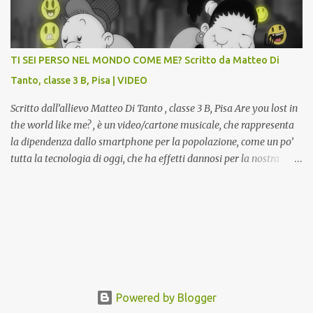
potranno studiare e riscoprire: i Gessi storici dell’ex-Istituto d’Arte,
attualmente musealizzati nella Gipsoteca della Biblioteca
Comunale "Peppino Impastato" di Cascina. Quadri, disegni,
progetti di arredamento e di mobili, intarsi ed intagli lignei
TI SEI PERSO NEL MONDO COME ME? Scritto da Matteo Di
presenti nell’Archivio del Liceo Artistico, opere artistiche eseguite
Tanto, classe 3 B, Pisa | VIDEO
da allievi e studenti dell’Istituto d’Arte durante il...
Scritto dall’allievo Matteo Di Tanto , classe 3 B, Pisa Are you lost in
the world like me? , è un video/cartone musicale, che rappresenta
la dipendenza dallo smartphone per la popolazione, come un po’
tutta la tecnologia di oggi, che ha effetti dannosi per la nostra
salute fisica e mentale; sulla nostra società ad ogni livello. Questi
tre minuti e quindici secondi, iniziano con una rappresentazione
del mondo frenetico, caotico, fatto di persone ormai " ipnotizzate "
dal cellulare, il tutto visto e raccontato attraverso gli occhi di un
bambino. Sottolineato dalla frase iniziale " these sistems are
failing ", a significare il fallimento del sistema, fondato sulla
ricerca continua dell'innovazione, che invece ci fa perdere i veri
valori umani, fatti di rapporti sociali, come amicizia, amore,
Powered by Blogger
rispetto e tanto altro. Questo bambino, unico soggetto senza