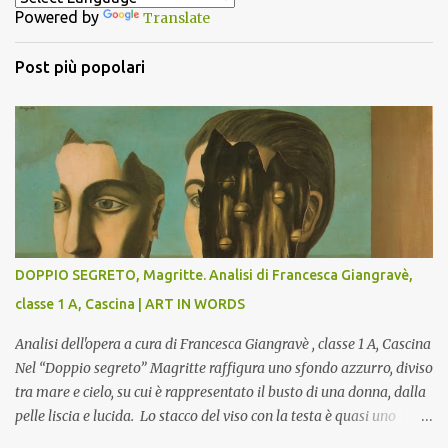
Powered by
Translate
i
Post più popolari
DOPPIO SEGRETO, Magritte. Analisi di Francesca Giangravè,
classe 1 A, Cascina | ART IN WORDS
Analisi dell'opera a cura di Francesca Giangravè , classe 1 A, Cascina
Nel “Doppio segreto” Magritte raffigura uno sfondo azzurro, diviso
tra mare e cielo, su cui è rappresentato il busto di una donna, dalla
pelle liscia e lucida. Lo stacco del viso con la testa è quasi uno
strappo o un taglio, scopre sulla destra l’interno del corpo: non