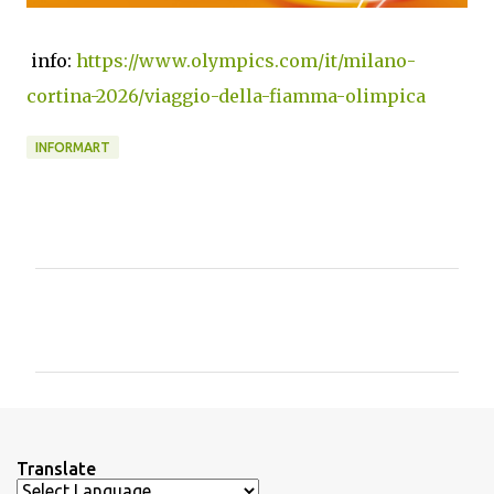
info:
https://www.olympics.com/it/milano-
cortina-2026/viaggio-della-fiamma-olimpica
INFORMART
C
o
m
m
e
n
Translate
t