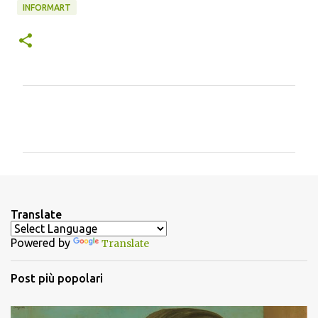
INFORMART
C
o
m
m
e
n
Translate
t
Powered by
Translate
i
Post più popolari