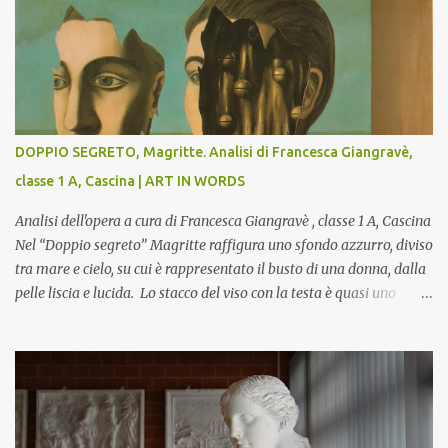
DOPPIO SEGRETO, Magritte. Analisi di Francesca Giangravè,
classe 1 A, Cascina | ART IN WORDS
Analisi dell'opera a cura di Francesca Giangravè , classe 1 A, Cascina
Nel “Doppio segreto” Magritte raffigura uno sfondo azzurro, diviso
tra mare e cielo, su cui è rappresentato il busto di una donna, dalla
pelle liscia e lucida. Lo stacco del viso con la testa è quasi uno
strappo o un taglio, scopre sulla destra l’interno del corpo: non
organi umani, ma una materia metallica, fatta di cilindri e sfere,
un motivo che Magritte propone frequentemente nelle sue opere,
che in questo caso assumono un aspetto minaccioso, come se si
trattasse di un qualcosa di malinconico, sia per il colore che per la
consistenza del materiale. L’enigma che reca l’immagine, un volto