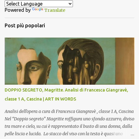
t
Powered by
Translate
i
Post più popolari
DOPPIO SEGRETO, Magritte. Analisi di Francesca Giangravè,
classe 1 A, Cascina | ART IN WORDS
Analisi dell'opera a cura di Francesca Giangravè , classe 1 A, Cascina
Nel “Doppio segreto” Magritte raffigura uno sfondo azzurro, diviso
tra mare e cielo, su cui è rappresentato il busto di una donna, dalla
pelle liscia e lucida. Lo stacco del viso con la testa è quasi uno