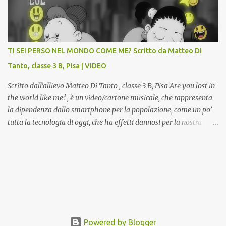
potranno studiare e riscoprire: i Gessi storici dell’ex-Istituto d’Arte,
attualmente musealizzati nella Gipsoteca della Biblioteca
Comunale "Peppino Impastato" di Cascina. Quadri, disegni,
progetti di arredamento e di mobili, intarsi ed intagli lignei
TI SEI PERSO NEL MONDO COME ME? Scritto da Matteo Di
presenti nell’Archivio del Liceo Artistico, opere artistiche eseguite
Tanto, classe 3 B, Pisa | VIDEO
da allievi e studenti dell’Istituto d’Arte durante il...
Scritto dall’allievo Matteo Di Tanto , classe 3 B, Pisa Are you lost in
the world like me? , è un video/cartone musicale, che rappresenta
la dipendenza dallo smartphone per la popolazione, come un po’
tutta la tecnologia di oggi, che ha effetti dannosi per la nostra
salute fisica e mentale; sulla nostra società ad ogni livello. Questi
tre minuti e quindici secondi, iniziano con una rappresentazione
del mondo frenetico, caotico, fatto di persone ormai " ipnotizzate "
dal cellulare, il tutto visto e raccontato attraverso gli occhi di un
bambino. Sottolineato dalla frase iniziale " these sistems are
failing ", a significare il fallimento del sistema, fondato sulla
ricerca continua dell'innovazione, che invece ci fa perdere i veri
valori umani, fatti di rapporti sociali, come amicizia, amore,
Powered by Blogger