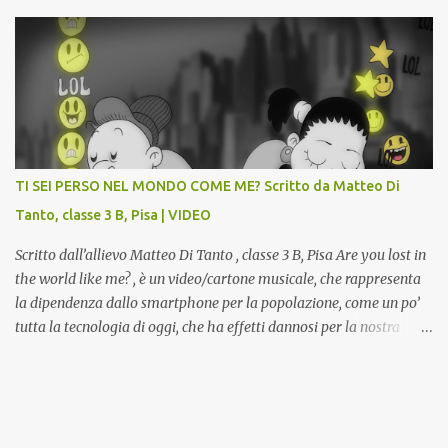
classi 4 A e 4 B saranno protagonisti di Art-Expò un progetto di
valorizzazione del patrimonio storico artistico dell’ex Istituto
d’Arte, finanziato dal Miur a valere sui Bandi PON, che trasformerà
la Gipsoteca in un laboratorio didattico.Venti ragazzi del Liceo
potranno studiare e riscoprire: i Gessi storici dell’ex-Istituto d’Arte,
attualmente musealizzati nella Gipsoteca della Biblioteca
Comunale "Peppino Impastato" di Cascina. Quadri, disegni,
progetti di arredamento e di mobili, intarsi ed intagli lignei
TI SEI PERSO NEL MONDO COME ME? Scritto da Matteo Di
presenti nell’Archivio del Liceo Artistico, opere artistiche eseguite
Tanto, classe 3 B, Pisa | VIDEO
da allievi e studenti dell’Istituto d’Arte durante il...
Scritto dall’allievo Matteo Di Tanto , classe 3 B, Pisa Are you lost in
the world like me? , è un video/cartone musicale, che rappresenta
la dipendenza dallo smartphone per la popolazione, come un po’
tutta la tecnologia di oggi, che ha effetti dannosi per la nostra
salute fisica e mentale; sulla nostra società ad ogni livello. Questi
tre minuti e quindici secondi, iniziano con una rappresentazione
del mondo frenetico, caotico, fatto di persone ormai " ipnotizzate "
dal cellulare, il tutto visto e raccontato attraverso gli occhi di un
bambino. Sottolineato dalla frase iniziale " these sistems are