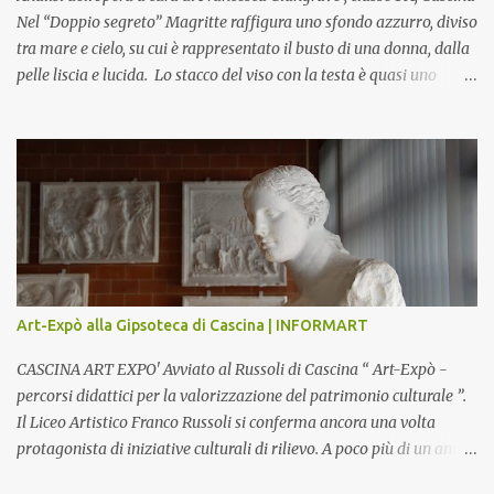
Nel “Doppio segreto” Magritte raffigura uno sfondo azzurro, diviso
tra mare e cielo, su cui è rappresentato il busto di una donna, dalla
pelle liscia e lucida. Lo stacco del viso con la testa è quasi uno
strappo o un taglio, scopre sulla destra l’interno del corpo: non
organi umani, ma una materia metallica, fatta di cilindri e sfere,
un motivo che Magritte propone frequentemente nelle sue opere,
che in questo caso assumono un aspetto minaccioso, come se si
trattasse di un qualcosa di malinconico, sia per il colore che per la
consistenza del materiale. L’enigma che reca l’immagine, un volto
staccato, con uno sguardo fisso, il cui non si capisce se esso è un
uomo una donna, con l’espressione rigida. Magritte, il maestro
dello straniamento della visione, costruisce un’immagine tanto
Art-Expò alla Gipsoteca di Cascina | INFORMART
meticolosa e nitida quanto assurda e inquietante. Uno
sdoppiamento del soggetto come spesso a...
CASCINA ART EXPO' Avviato al Russoli di Cascina “ Art-Expò -
percorsi didattici per la valorizzazione del patrimonio culturale ”.
Il Liceo Artistico Franco Russoli si conferma ancora una volta
protagonista di iniziative culturali di rilievo. A poco più di un anno
dall’inaugurazione della Gipsoteca Comunale, gli alunni delle