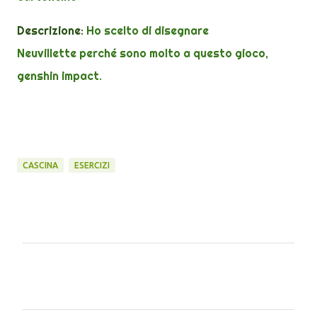
Descrizione:
H
o scelto di disegnare
Neuvillette perché sono molto a questo gioco,
genshin impact.
CASCINA
ESERCIZI
C
o
m