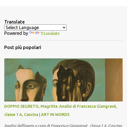
m
e
n
Translate
t
Powered by
Translate
i
Post più popolari
DOPPIO SEGRETO, Magritte. Analisi di Francesca Giangravè,
classe 1 A, Cascina | ART IN WORDS
Analisi dell'opera a cura di Francesca Giangravè , classe 1 A, Cascina