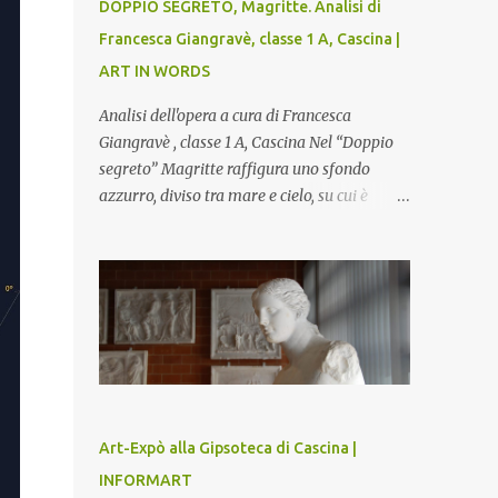
DOPPIO SEGRETO, Magritte. Analisi di
Francesca Giangravè, classe 1 A, Cascina |
ART IN WORDS
Analisi dell'opera a cura di Francesca
Giangravè , classe 1 A, Cascina Nel “Doppio
segreto” Magritte raffigura uno sfondo
azzurro, diviso tra mare e cielo, su cui è
rappresentato il busto di una donna, dalla
pelle liscia e lucida. Lo stacco del viso con la
testa è quasi uno strappo o un taglio, scopre
sulla destra l’interno del corpo: non organi
umani, ma una materia metallica, fatta di
cilindri e sfere, un motivo che Magritte
propone frequentemente nelle sue opere,
che in questo caso assumono un aspetto
minaccioso, come se si trattasse di un
Art-Expò alla Gipsoteca di Cascina |
qualcosa di malinconico, sia per il colore che
INFORMART
per la consistenza del materiale. L’enigma