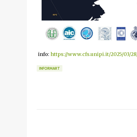
info:
https://www.cfs.unipi.it/2025/03/28
INFORMART
C
o
m