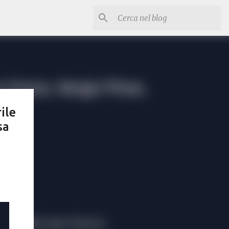
ile
sa