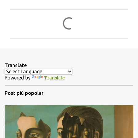
C
o
m
m
e
n
Translate
t
Powered by
Translate
i
Post più popolari