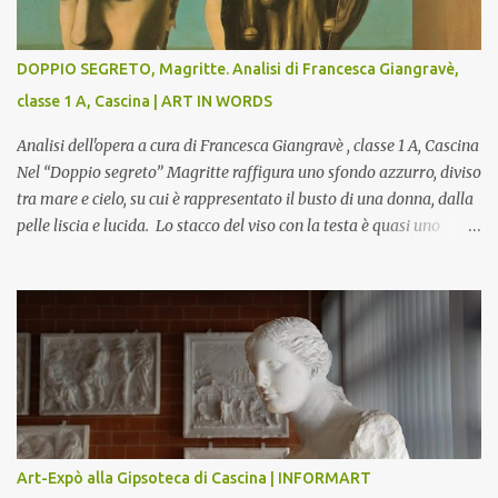
DOPPIO SEGRETO, Magritte. Analisi di Francesca Giangravè,
classe 1 A, Cascina | ART IN WORDS
Analisi dell'opera a cura di Francesca Giangravè , classe 1 A, Cascina
Nel “Doppio segreto” Magritte raffigura uno sfondo azzurro, diviso
tra mare e cielo, su cui è rappresentato il busto di una donna, dalla
pelle liscia e lucida. Lo stacco del viso con la testa è quasi uno
strappo o un taglio, scopre sulla destra l’interno del corpo: non
organi umani, ma una materia metallica, fatta di cilindri e sfere,
un motivo che Magritte propone frequentemente nelle sue opere,
che in questo caso assumono un aspetto minaccioso, come se si
trattasse di un qualcosa di malinconico, sia per il colore che per la
consistenza del materiale. L’enigma che reca l’immagine, un volto
staccato, con uno sguardo fisso, il cui non si capisce se esso è un
uomo una donna, con l’espressione rigida. Magritte, il maestro
dello straniamento della visione, costruisce un’immagine tanto
Art-Expò alla Gipsoteca di Cascina | INFORMART
meticolosa e nitida quanto assurda e inquietante. Uno