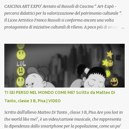
sdoppiamento del soggetto come spesso a...
CASCINA ART EXPO' Avviato al Russoli di Cascina “ Art-Expò -
percorsi didattici per la valorizzazione del patrimonio culturale ”.
Il Liceo Artistico Franco Russoli si conferma ancora una volta
protagonista di iniziative culturali di rilievo. A poco più di un anno
dall’inaugurazione della Gipsoteca Comunale, gli alunni delle
classi 4 A e 4 B saranno protagonisti di Art-Expò un progetto di
valorizzazione del patrimonio storico artistico dell’ex Istituto
d’Arte, finanziato dal Miur a valere sui Bandi PON, che trasformerà
la Gipsoteca in un laboratorio didattico.Venti ragazzi del Liceo
potranno studiare e riscoprire: i Gessi storici dell’ex-Istituto d’Arte,
attualmente musealizzati nella Gipsoteca della Biblioteca
Comunale "Peppino Impastato" di Cascina. Quadri, disegni,
progetti di arredamento e di mobili, intarsi ed intagli lignei
TI SEI PERSO NEL MONDO COME ME? Scritto da Matteo Di
presenti nell’Archivio del Liceo Artistico, opere artistiche eseguite
Tanto, classe 3 B, Pisa | VIDEO
da allievi e studenti dell’Istituto d’Arte durante il...
Scritto dall’allievo Matteo Di Tanto , classe 3 B, Pisa Are you lost in
the world like me? , è un video/cartone musicale, che rappresenta
la dipendenza dallo smartphone per la popolazione, come un po’