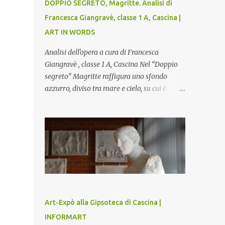
DOPPIO SEGRETO, Magritte. Analisi di
Francesca Giangravè, classe 1 A, Cascina |
ART IN WORDS
Analisi dell'opera a cura di Francesca
Giangravè , classe 1 A, Cascina Nel “Doppio
segreto” Magritte raffigura uno sfondo
azzurro, diviso tra mare e cielo, su cui è
rappresentato il busto di una donna, dalla
pelle liscia e lucida. Lo stacco del viso con la
testa è quasi uno strappo o un taglio, scopre
sulla destra l’interno del corpo: non organi
umani, ma una materia metallica, fatta di
cilindri e sfere, un motivo che Magritte
propone frequentemente nelle sue opere,
che in questo caso assumono un aspetto
minaccioso, come se si trattasse di un
Art-Expò alla Gipsoteca di Cascina |
qualcosa di malinconico, sia per il colore che
INFORMART
per la consistenza del materiale. L’enigma