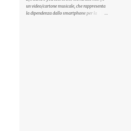
Quadri, disegni, progetti di arredamento e di
un video/cartone musicale, che rappresenta
mobili, intarsi ed intagli lignei presenti
la dipendenza dallo smartphone per la
nell’Archivio del Liceo Artistico, opere
popolazione, come un po’ tutta la tecnologia
artistiche eseguite da allievi e studenti
di oggi, che ha effetti dannosi per la nostra
dell’Istituto d’Arte durante il...
salute fisica e mentale; sulla nostra società
ad ogni livello. Questi tre minuti e quindici
secondi, iniziano con una rappresentazione
del mondo frenetico, caotico, fatto di persone
ormai " ipnotizzate " dal cellulare, il tutto
visto e raccontato attraverso gli occhi di un
bambino. Sottolineato dalla frase iniziale "
these sistems are failing ", a significare il
fallimento del sistema, fondato sulla ricerca
continua dell'innovazione, che invece ci fa
perdere i veri valori umani, fatti di rapporti
sociali, come amicizia, amore, rispetto e
tanto altro. Questo bambino, unico soggetto
senza cellulare insieme ad una ragazzina,