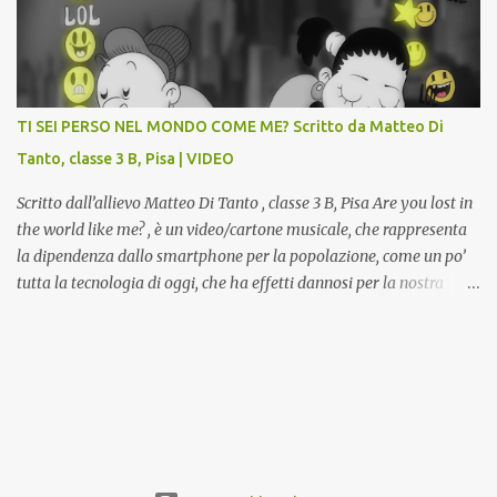
la Gipsoteca in un laboratorio didattico.Venti ragazzi del Liceo
potranno studiare e riscoprire: i Gessi storici dell’ex-Istituto d’Arte,
attualmente musealizzati nella Gipsoteca della Biblioteca
Comunale "Peppino Impastato" di Cascina. Quadri, disegni,
progetti di arredamento e di mobili, intarsi ed intagli lignei
TI SEI PERSO NEL MONDO COME ME? Scritto da Matteo Di
presenti nell’Archivio del Liceo Artistico, opere artistiche eseguite
Tanto, classe 3 B, Pisa | VIDEO
da allievi e studenti dell’Istituto d’Arte durante il...
Scritto dall’allievo Matteo Di Tanto , classe 3 B, Pisa Are you lost in
the world like me? , è un video/cartone musicale, che rappresenta
la dipendenza dallo smartphone per la popolazione, come un po’
tutta la tecnologia di oggi, che ha effetti dannosi per la nostra
salute fisica e mentale; sulla nostra società ad ogni livello. Questi
tre minuti e quindici secondi, iniziano con una rappresentazione
del mondo frenetico, caotico, fatto di persone ormai " ipnotizzate "
dal cellulare, il tutto visto e raccontato attraverso gli occhi di un
bambino. Sottolineato dalla frase iniziale " these sistems are
failing ", a significare il fallimento del sistema, fondato sulla
ricerca continua dell'innovazione, che invece ci fa perdere i veri
valori umani, fatti di rapporti sociali, come amicizia, amore,