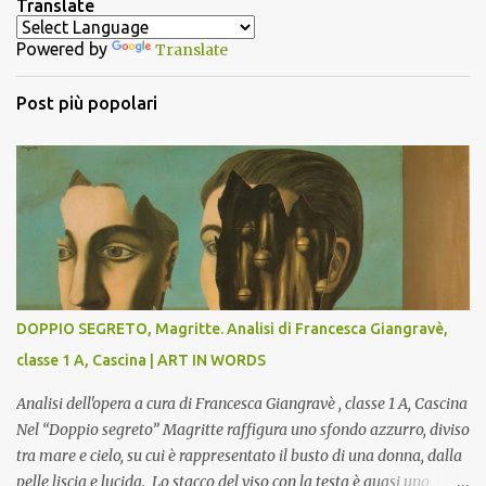
Translate
t
Powered by
Translate
i
Post più popolari
DOPPIO SEGRETO, Magritte. Analisi di Francesca Giangravè,
classe 1 A, Cascina | ART IN WORDS
Analisi dell'opera a cura di Francesca Giangravè , classe 1 A, Cascina
Nel “Doppio segreto” Magritte raffigura uno sfondo azzurro, diviso
tra mare e cielo, su cui è rappresentato il busto di una donna, dalla
pelle liscia e lucida. Lo stacco del viso con la testa è quasi uno