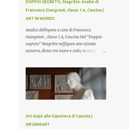
DOPPIO SEGRETO, Magritte. Analisi di
Francesca Giangravè, classe 1 A, Cascina |
ART IN WORDS
Analisi dell'opera a cura di Francesca
Giangravè , classe 1 A, Cascina Nel “Doppio
segreto” Magritte raffigura uno sfondo
azzurro, diviso tra mare e cielo, su cui è
rappresentato il busto di una donna, dalla
pelle liscia e lucida. Lo stacco del viso con la
testa è quasi uno strappo o un taglio, scopre
sulla destra l’interno del corpo: non organi
umani, ma una materia metallica, fatta di
cilindri e sfere, un motivo che Magritte
propone frequentemente nelle sue opere,
che in questo caso assumono un aspetto
minaccioso, come se si trattasse di un
Art-Expò alla Gipsoteca di Cascina |
qualcosa di malinconico, sia per il colore che
INFORMART
per la consistenza del materiale. L’enigma