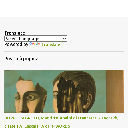
m
m
e
n
Translate
t
Powered by
Translate
i
Post più popolari
DOPPIO SEGRETO, Magritte. Analisi di Francesca Giangravè,
classe 1 A, Cascina | ART IN WORDS