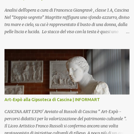
Analisi dell'opera a cura di Francesca Giangravè , classe 1 A, Cascina
Nel “Doppio segreto” Magritte raffigura uno sfondo azzurro, diviso
tra mare e cielo, su cui è rappresentato il busto di una donna, dalla
pelle liscia e lucida. Lo stacco del viso con la testa è quasi uno
strappo o un taglio, scopre sulla destra l’interno del corpo: non
organi umani, ma una materia metallica, fatta di cilindri e sfere,
un motivo che Magritte propone frequentemente nelle sue opere,
che in questo caso assumono un aspetto minaccioso, come se si
trattasse di un qualcosa di malinconico, sia per il colore che per la
consistenza del materiale. L’enigma che reca l’immagine, un volto
staccato, con uno sguardo fisso, il cui non si capisce se esso è un
uomo una donna, con l’espressione rigida. Magritte, il maestro
dello straniamento della visione, costruisce un’immagine tanto
Art-Expò alla Gipsoteca di Cascina | INFORMART
meticolosa e nitida quanto assurda e inquietante. Uno
sdoppiamento del soggetto come spesso a...
CASCINA ART EXPO' Avviato al Russoli di Cascina “ Art-Expò -
percorsi didattici per la valorizzazione del patrimonio culturale ”.
Il Liceo Artistico Franco Russoli si conferma ancora una volta
protagonista di iniziative culturali di rilievo. A poco più di un anno