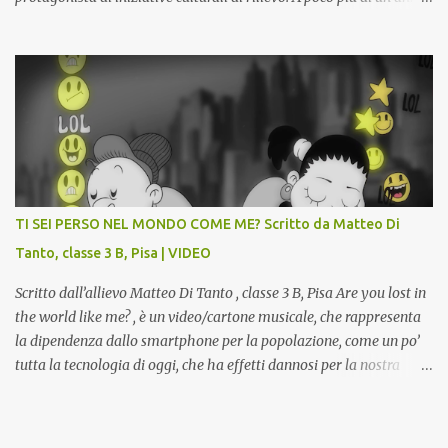
dall’inaugurazione della Gipsoteca Comunale, gli alunni delle
classi 4 A e 4 B saranno protagonisti di Art-Expò un progetto di
valorizzazione del patrimonio storico artistico dell’ex Istituto
d’Arte, finanziato dal Miur a valere sui Bandi PON, che trasformerà
la Gipsoteca in un laboratorio didattico.Venti ragazzi del Liceo
potranno studiare e riscoprire: i Gessi storici dell’ex-Istituto d’Arte,
attualmente musealizzati nella Gipsoteca della Biblioteca
Comunale "Peppino Impastato" di Cascina. Quadri, disegni,
progetti di arredamento e di mobili, intarsi ed intagli lignei
TI SEI PERSO NEL MONDO COME ME? Scritto da Matteo Di
presenti nell’Archivio del Liceo Artistico, opere artistiche eseguite
Tanto, classe 3 B, Pisa | VIDEO
da allievi e studenti dell’Istituto d’Arte durante il...
Scritto dall’allievo Matteo Di Tanto , classe 3 B, Pisa Are you lost in
the world like me? , è un video/cartone musicale, che rappresenta
la dipendenza dallo smartphone per la popolazione, come un po’
tutta la tecnologia di oggi, che ha effetti dannosi per la nostra
salute fisica e mentale; sulla nostra società ad ogni livello. Questi
tre minuti e quindici secondi, iniziano con una rappresentazione
del mondo frenetico, caotico, fatto di persone ormai " ipnotizzate "