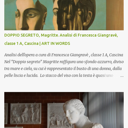
DOPPIO SEGRETO, Magritte. Analisi di Francesca Giangravè,
classe 1 A, Cascina | ART IN WORDS
Analisi dell'opera a cura di Francesca Giangravè , classe 1 A, Cascina
Nel “Doppio segreto” Magritte raffigura uno sfondo azzurro, diviso
tra mare e cielo, su cui è rappresentato il busto di una donna, dalla
pelle liscia e lucida. Lo stacco del viso con la testa è quasi uno
strappo o un taglio, scopre sulla destra l’interno del corpo: non
organi umani, ma una materia metallica, fatta di cilindri e sfere,
un motivo che Magritte propone frequentemente nelle sue opere,
che in questo caso assumono un aspetto minaccioso, come se si
trattasse di un qualcosa di malinconico, sia per il colore che per la
consistenza del materiale. L’enigma che reca l’immagine, un volto
staccato, con uno sguardo fisso, il cui non si capisce se esso è un