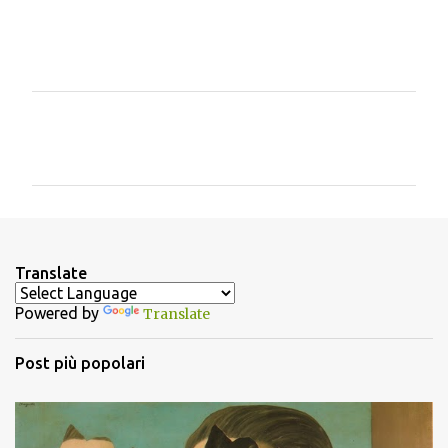
C
o
m
m
e
n
Translate
t
Powered by
Translate
i
Post più popolari