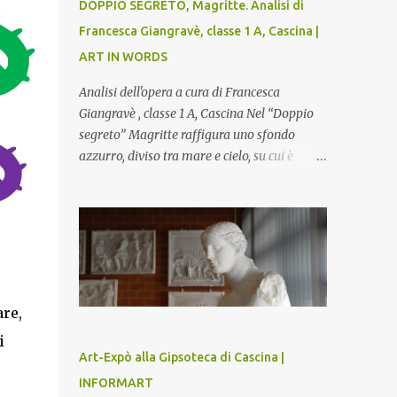
DOPPIO SEGRETO, Magritte. Analisi di
Francesca Giangravè, classe 1 A, Cascina |
ART IN WORDS
Analisi dell'opera a cura di Francesca
Giangravè , classe 1 A, Cascina Nel “Doppio
segreto” Magritte raffigura uno sfondo
azzurro, diviso tra mare e cielo, su cui è
rappresentato il busto di una donna, dalla
pelle liscia e lucida. Lo stacco del viso con la
testa è quasi uno strappo o un taglio, scopre
sulla destra l’interno del corpo: non organi
umani, ma una materia metallica, fatta di
e
cilindri e sfere, un motivo che Magritte
propone frequentemente nelle sue opere,
re,
che in questo caso assumono un aspetto
i
minaccioso, come se si trattasse di un
Art-Expò alla Gipsoteca di Cascina |
qualcosa di malinconico, sia per il colore che
INFORMART
per la consistenza del materiale. L’enigma