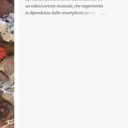
Quadri, disegni, progetti di arredamento e di
un video/cartone musicale, che rappresenta
mobili, intarsi ed intagli lignei presenti
la dipendenza dallo smartphone per la
nell’Archivio del Liceo Artistico, opere
popolazione, come un po’ tutta la tecnologia
artistiche eseguite da allievi e studenti
di oggi, che ha effetti dannosi per la nostra
dell’Istituto d’Arte durante il...
salute fisica e mentale; sulla nostra società
ad ogni livello. Questi tre minuti e quindici
secondi, iniziano con una rappresentazione
del mondo frenetico, caotico, fatto di persone
ormai " ipnotizzate " dal cellulare, il tutto
visto e raccontato attraverso gli occhi di un
bambino. Sottolineato dalla frase iniziale "
these sistems are failing ", a significare il
fallimento del sistema, fondato sulla ricerca
continua dell'innovazione, che invece ci fa
perdere i veri valori umani, fatti di rapporti
sociali, come amicizia, amore, rispetto e
tanto altro. Questo bambino, unico soggetto
senza cellulare insieme ad una ragazzina,