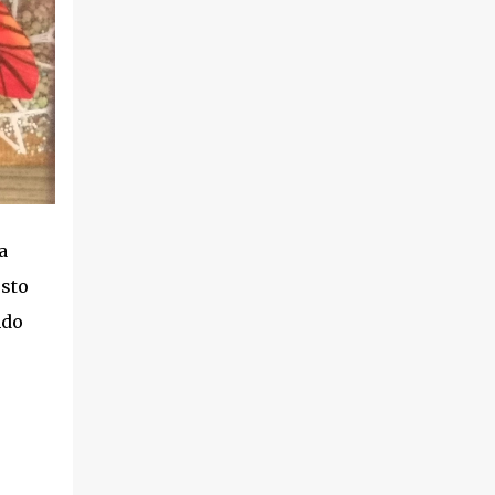
che ama ballare, si trovano spaesati, impa...
a
esto
ndo