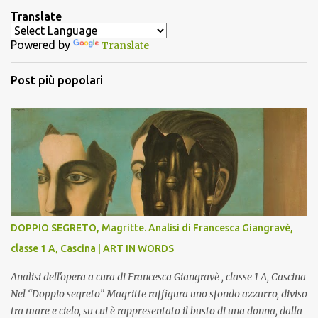
n
Translate
t
Powered by
Translate
i
Post più popolari
DOPPIO SEGRETO, Magritte. Analisi di Francesca Giangravè,
classe 1 A, Cascina | ART IN WORDS
Analisi dell'opera a cura di Francesca Giangravè , classe 1 A, Cascina
Nel “Doppio segreto” Magritte raffigura uno sfondo azzurro, diviso
tra mare e cielo, su cui è rappresentato il busto di una donna, dalla