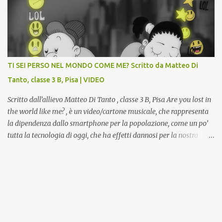
d’Arte, finanziato dal Miur a valere sui Bandi PON, che trasformerà
la Gipsoteca in un laboratorio didattico.Venti ragazzi del Liceo
potranno studiare e riscoprire: i Gessi storici dell’ex-Istituto d’Arte,
attualmente musealizzati nella Gipsoteca della Biblioteca
Comunale "Peppino Impastato" di Cascina. Quadri, disegni,
progetti di arredamento e di mobili, intarsi ed intagli lignei
TI SEI PERSO NEL MONDO COME ME? Scritto da Matteo Di
presenti nell’Archivio del Liceo Artistico, opere artistiche eseguite
Tanto, classe 3 B, Pisa | VIDEO
da allievi e studenti dell’Istituto d’Arte durante il...
Scritto dall’allievo Matteo Di Tanto , classe 3 B, Pisa Are you lost in
the world like me? , è un video/cartone musicale, che rappresenta
la dipendenza dallo smartphone per la popolazione, come un po’
tutta la tecnologia di oggi, che ha effetti dannosi per la nostra
salute fisica e mentale; sulla nostra società ad ogni livello. Questi
tre minuti e quindici secondi, iniziano con una rappresentazione
del mondo frenetico, caotico, fatto di persone ormai " ipnotizzate "
dal cellulare, il tutto visto e raccontato attraverso gli occhi di un
bambino. Sottolineato dalla frase iniziale " these sistems are
failing ", a significare il fallimento del sistema, fondato sulla
ricerca continua dell'innovazione, che invece ci fa perdere i veri