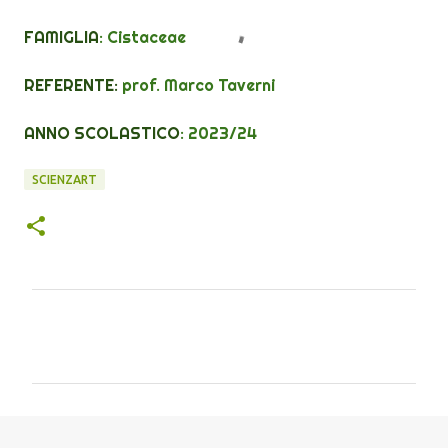
FAMIGLIA
:
Cistaceae
REFERENTE:
prof. Marco Taverni
ANNO SCOLASTICO
: 2023/24
SCIENZART
C
o
m
m
e