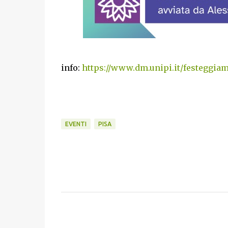
info:
https://www.dm.unipi.it/festeggia
EVENTI
PISA
C
o