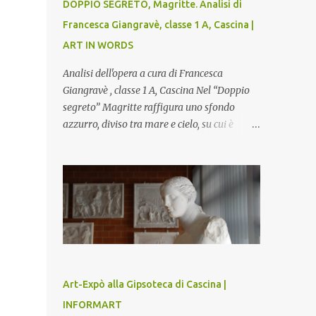
DOPPIO SEGRETO, Magritte. Analisi di
Francesca Giangravè, classe 1 A, Cascina |
ART IN WORDS
Analisi dell'opera a cura di Francesca
Giangravè , classe 1 A, Cascina Nel “Doppio
segreto” Magritte raffigura uno sfondo
azzurro, diviso tra mare e cielo, su cui è
rappresentato il busto di una donna, dalla
pelle liscia e lucida. Lo stacco del viso con la
testa è quasi uno strappo o un taglio, scopre
sulla destra l’interno del corpo: non organi
umani, ma una materia metallica, fatta di
cilindri e sfere, un motivo che Magritte
propone frequentemente nelle sue opere,
che in questo caso assumono un aspetto
minaccioso, come se si trattasse di un
Art-Expò alla Gipsoteca di Cascina |
qualcosa di malinconico, sia per il colore che
INFORMART
per la consistenza del materiale. L’enigma