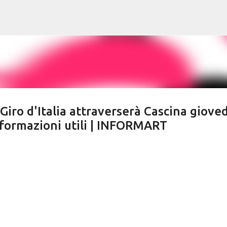
Passa ai contenuti principali
Giro d'Italia attraverserà Cascina gioved
nformazioni utili | INFORMART