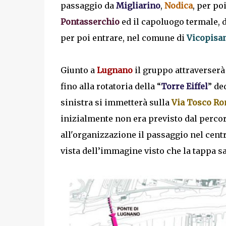
passaggio da
Migliarino
,
Nodica
, per po
Pontasserchio
ed il capoluogo termale, d
per poi entrare, nel comune di
Vicopisa
Giunto a
Lugnano
il gruppo attraverserà
fino alla rotatoria della “
Torre Eiffel
” de
sinistra si immetterà sulla
Via Tosco R
inizialmente non era previsto dal perc
all'organizzazione il passaggio nel cent
vista dell’immagine visto che la tappa sa