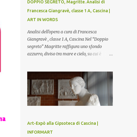
DOPPIO SEGRETO, Magritte. Analisi di
Francesca Giangravè, classe 1 A, Cascina |
ART IN WORDS
Analisi dell'opera a cura di Francesca
Giangravè , classe 1 A, Cascina Nel “Doppio
segreto” Magritte raffigura uno sfondo
azzurro, diviso tra mare e cielo, su cui è
rappresentato il busto di una donna, dalla
pelle liscia e lucida. Lo stacco del viso con la
testa è quasi uno strappo o un taglio, scopre
sulla destra l’interno del corpo: non organi
umani, ma una materia metallica, fatta di
cilindri e sfere, un motivo che Magritte
propone frequentemente nelle sue opere,
che in questo caso assumono un aspetto
na
minaccioso, come se si trattasse di un
Art-Expò alla Gipsoteca di Cascina |
qualcosa di malinconico, sia per il colore che
INFORMART
per la consistenza del materiale. L’enigma