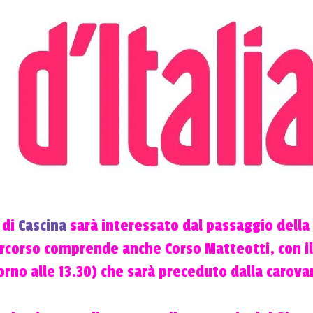
 di
Cascina
sarà interessato dal passaggio della
percorso comprende anche Corso Matteotti, con il
torno alle 13.30) che sarà preceduto dalla carova