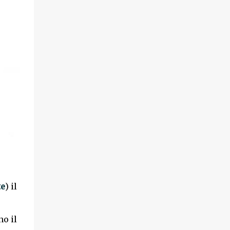
che ama ballare, si trovano spaesati, impa...
te
) il
o il