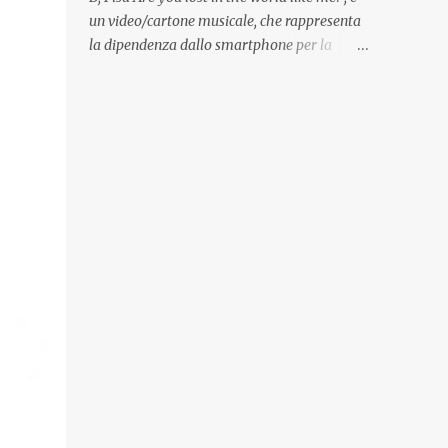
Quadri, disegni, progetti di arredamento e di
un video/cartone musicale, che rappresenta
mobili, intarsi ed intagli lignei presenti
la dipendenza dallo smartphone per la
nell’Archivio del Liceo Artistico, opere
popolazione, come un po’ tutta la tecnologia
artistiche eseguite da allievi e studenti
di oggi, che ha effetti dannosi per la nostra
dell’Istituto d’Arte durante il...
salute fisica e mentale; sulla nostra società
ad ogni livello. Questi tre minuti e quindici
secondi, iniziano con una rappresentazione
del mondo frenetico, caotico, fatto di persone
ormai " ipnotizzate " dal cellulare, il tutto
visto e raccontato attraverso gli occhi di un
bambino. Sottolineato dalla frase iniziale "
these sistems are failing ", a significare il
fallimento del sistema, fondato sulla ricerca
continua dell'innovazione, che invece ci fa
perdere i veri valori umani, fatti di rapporti
sociali, come amicizia, amore, rispetto e
tanto altro. Questo bambino, unico soggetto
senza cellulare insieme ad una ragazzina,