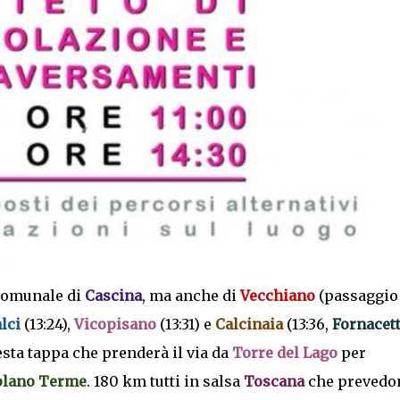
 comunale di
Cascina
, ma anche di
Vecchiano
(passaggio
lci
(13:24),
Vicopisano
(13:31) e
Calcinaia
(13:36,
Fornacet
sta tappa che prenderà il via da
Torre del Lago
per
olano Terme
. 180 km tutti in salsa
Toscana
che prevedon