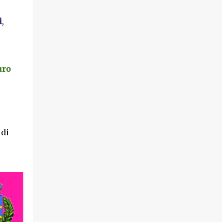
i
,
uro
 di