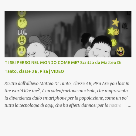
dall’inaugurazione della Gipsoteca Comunale, gli alunni delle
classi 4 A e 4 B saranno protagonisti di Art-Expò un progetto di
valorizzazione del patrimonio storico artistico dell’ex Istituto
d’Arte, finanziato dal Miur a valere sui Bandi PON, che trasformerà
la Gipsoteca in un laboratorio didattico.Venti ragazzi del Liceo
potranno studiare e riscoprire: i Gessi storici dell’ex-Istituto d’Arte,
attualmente musealizzati nella Gipsoteca della Biblioteca
Comunale "Peppino Impastato" di Cascina. Quadri, disegni,
progetti di arredamento e di mobili, intarsi ed intagli lignei
TI SEI PERSO NEL MONDO COME ME? Scritto da Matteo Di
presenti nell’Archivio del Liceo Artistico, opere artistiche eseguite
Tanto, classe 3 B, Pisa | VIDEO
da allievi e studenti dell’Istituto d’Arte durante il...
Scritto dall’allievo Matteo Di Tanto , classe 3 B, Pisa Are you lost in
the world like me? , è un video/cartone musicale, che rappresenta
la dipendenza dallo smartphone per la popolazione, come un po’
tutta la tecnologia di oggi, che ha effetti dannosi per la nostra
salute fisica e mentale; sulla nostra società ad ogni livello. Questi
tre minuti e quindici secondi, iniziano con una rappresentazione
del mondo frenetico, caotico, fatto di persone ormai " ipnotizzate "
dal cellulare, il tutto visto e raccontato attraverso gli occhi di un