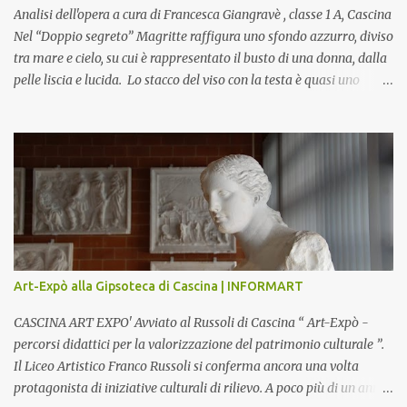
Analisi dell'opera a cura di Francesca Giangravè , classe 1 A, Cascina
Nel “Doppio segreto” Magritte raffigura uno sfondo azzurro, diviso
tra mare e cielo, su cui è rappresentato il busto di una donna, dalla
pelle liscia e lucida. Lo stacco del viso con la testa è quasi uno
strappo o un taglio, scopre sulla destra l’interno del corpo: non
organi umani, ma una materia metallica, fatta di cilindri e sfere,
un motivo che Magritte propone frequentemente nelle sue opere,
che in questo caso assumono un aspetto minaccioso, come se si
trattasse di un qualcosa di malinconico, sia per il colore che per la
consistenza del materiale. L’enigma che reca l’immagine, un volto
staccato, con uno sguardo fisso, il cui non si capisce se esso è un
uomo una donna, con l’espressione rigida. Magritte, il maestro
dello straniamento della visione, costruisce un’immagine tanto
Art-Expò alla Gipsoteca di Cascina | INFORMART
meticolosa e nitida quanto assurda e inquietante. Uno
sdoppiamento del soggetto come spesso a...
CASCINA ART EXPO' Avviato al Russoli di Cascina “ Art-Expò -
percorsi didattici per la valorizzazione del patrimonio culturale ”.
Il Liceo Artistico Franco Russoli si conferma ancora una volta
protagonista di iniziative culturali di rilievo. A poco più di un anno