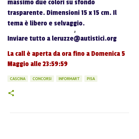
massimo due colori su sfondo
trasparente.
Dimensioni 15 x 15 cm.
Il
tema è libero e selvaggio.
Inviare tutto a leruzze@autistici.org
La call è aperta da ora fino a Domenica 5
Maggio alle 23:59:59
CASCINA
CONCORSI
INFORMART
PISA
C
o