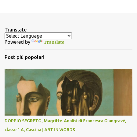
m
m
e
n
Translate
t
Powered by
Translate
i
Post più popolari
DOPPIO SEGRETO, Magritte. Analisi di Francesca Giangravè,
classe 1 A, Cascina | ART IN WORDS