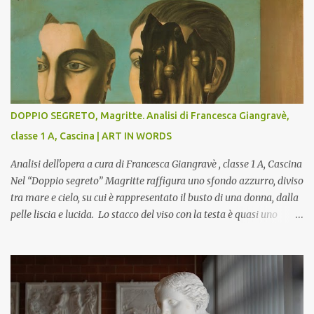
DOPPIO SEGRETO, Magritte. Analisi di Francesca Giangravè,
classe 1 A, Cascina | ART IN WORDS
Analisi dell'opera a cura di Francesca Giangravè , classe 1 A, Cascina
Nel “Doppio segreto” Magritte raffigura uno sfondo azzurro, diviso
tra mare e cielo, su cui è rappresentato il busto di una donna, dalla
pelle liscia e lucida. Lo stacco del viso con la testa è quasi uno
strappo o un taglio, scopre sulla destra l’interno del corpo: non
organi umani, ma una materia metallica, fatta di cilindri e sfere,
un motivo che Magritte propone frequentemente nelle sue opere,
che in questo caso assumono un aspetto minaccioso, come se si
trattasse di un qualcosa di malinconico, sia per il colore che per la