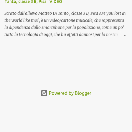
Tanto, classe 3 B, Pisa | VIDEO
da allievi e studenti dell’Istituto d’Arte durante il...
Scritto dall’allievo Matteo Di Tanto , classe 3 B, Pisa Are you lost in
the world like me? , è un video/cartone musicale, che rappresenta
la dipendenza dallo smartphone per la popolazione, come un po’
tutta la tecnologia di oggi, che ha effetti dannosi per la nostra
salute fisica e mentale; sulla nostra società ad ogni livello. Questi
tre minuti e quindici secondi, iniziano con una rappresentazione
del mondo frenetico, caotico, fatto di persone ormai " ipnotizzate "
dal cellulare, il tutto visto e raccontato attraverso gli occhi di un
bambino. Sottolineato dalla frase iniziale " these sistems are
failing ", a significare il fallimento del sistema, fondato sulla
ricerca continua dell'innovazione, che invece ci fa perdere i veri
valori umani, fatti di rapporti sociali, come amicizia, amore,
Powered by Blogger
rispetto e tanto altro. Questo bambino, unico soggetto senza
cellulare insieme ad una ragazzina, che ama ballare, si trovano
spaesati, impa...