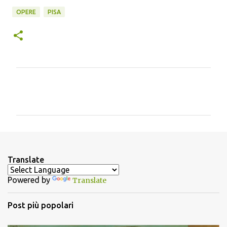
OPERE
PISA
C
o
m
m
e
n
Translate
t
Powered by
Translate
i
Post più popolari