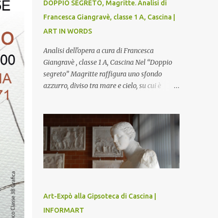
DOPPIO SEGRETO, Magritte. Analisi di
Francesca Giangravè, classe 1 A, Cascina |
ART IN WORDS
Analisi dell'opera a cura di Francesca
Giangravè , classe 1 A, Cascina Nel “Doppio
segreto” Magritte raffigura uno sfondo
azzurro, diviso tra mare e cielo, su cui è
rappresentato il busto di una donna, dalla
pelle liscia e lucida. Lo stacco del viso con la
testa è quasi uno strappo o un taglio, scopre
sulla destra l’interno del corpo: non organi
umani, ma una materia metallica, fatta di
cilindri e sfere, un motivo che Magritte
propone frequentemente nelle sue opere,
che in questo caso assumono un aspetto
minaccioso, come se si trattasse di un
Art-Expò alla Gipsoteca di Cascina |
qualcosa di malinconico, sia per il colore che
INFORMART
per la consistenza del materiale. L’enigma