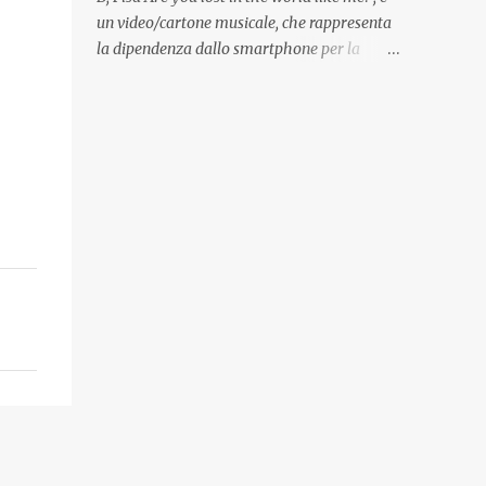
Quadri, disegni, progetti di arredamento e di
un video/cartone musicale, che rappresenta
mobili, intarsi ed intagli lignei presenti
la dipendenza dallo smartphone per la
nell’Archivio del Liceo Artistico, opere
popolazione, come un po’ tutta la tecnologia
artistiche eseguite da allievi e studenti
di oggi, che ha effetti dannosi per la nostra
dell’Istituto d’Arte durante il...
salute fisica e mentale; sulla nostra società
ad ogni livello. Questi tre minuti e quindici
secondi, iniziano con una rappresentazione
del mondo frenetico, caotico, fatto di persone
ormai " ipnotizzate " dal cellulare, il tutto
visto e raccontato attraverso gli occhi di un
bambino. Sottolineato dalla frase iniziale "
these sistems are failing ", a significare il
fallimento del sistema, fondato sulla ricerca
continua dell'innovazione, che invece ci fa
perdere i veri valori umani, fatti di rapporti
sociali, come amicizia, amore, rispetto e
tanto altro. Questo bambino, unico soggetto
senza cellulare insieme ad una ragazzina,