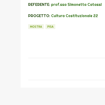
REFERENTE:
prof.ssa Simonetta Catassi
PROGETTO:
Cultura Costituzionale 22
MOSTRA
PISA
C
o
m
m
e
n
t