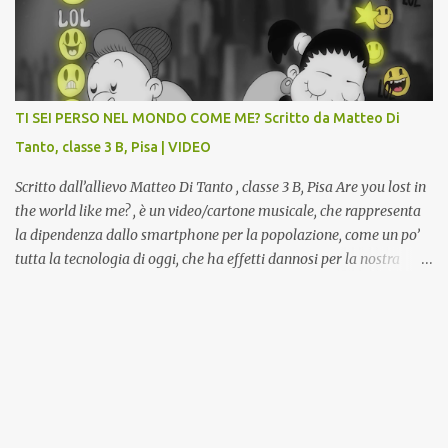
la Gipsoteca in un laboratorio didattico.Venti ragazzi del Liceo
potranno studiare e riscoprire: i Gessi storici dell’ex-Istituto d’Arte,
attualmente musealizzati nella Gipsoteca della Biblioteca
Comunale "Peppino Impastato" di Cascina. Quadri, disegni,
progetti di arredamento e di mobili, intarsi ed intagli lignei
TI SEI PERSO NEL MONDO COME ME? Scritto da Matteo Di
presenti nell’Archivio del Liceo Artistico, opere artistiche eseguite
Tanto, classe 3 B, Pisa | VIDEO
da allievi e studenti dell’Istituto d’Arte durante il...
Scritto dall’allievo Matteo Di Tanto , classe 3 B, Pisa Are you lost in
the world like me? , è un video/cartone musicale, che rappresenta
la dipendenza dallo smartphone per la popolazione, come un po’
tutta la tecnologia di oggi, che ha effetti dannosi per la nostra
salute fisica e mentale; sulla nostra società ad ogni livello. Questi
tre minuti e quindici secondi, iniziano con una rappresentazione
del mondo frenetico, caotico, fatto di persone ormai " ipnotizzate "
dal cellulare, il tutto visto e raccontato attraverso gli occhi di un
bambino. Sottolineato dalla frase iniziale " these sistems are
failing ", a significare il fallimento del sistema, fondato sulla
ricerca continua dell'innovazione, che invece ci fa perdere i veri