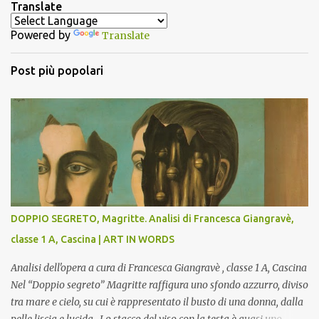
Translate
t
Powered by
Translate
i
Post più popolari
DOPPIO SEGRETO, Magritte. Analisi di Francesca Giangravè,
classe 1 A, Cascina | ART IN WORDS
Analisi dell'opera a cura di Francesca Giangravè , classe 1 A, Cascina
Nel “Doppio segreto” Magritte raffigura uno sfondo azzurro, diviso
tra mare e cielo, su cui è rappresentato il busto di una donna, dalla
pelle liscia e lucida. Lo stacco del viso con la testa è quasi uno