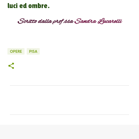
luci ed ombre.
Scritto dalla prof.ssa
Sandra Lucarelli
OPERE
PISA
C
o
m
m
e
n