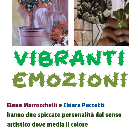
Elena Marrocchelli
e
Chiara Puccetti
hanno due spiccate personalità dal senso
artistico dove media il colore