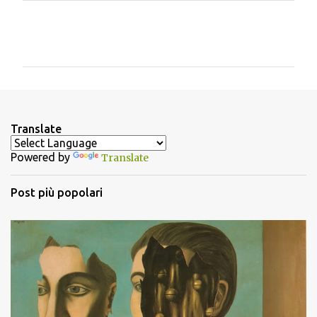
C
o
m
m
e
n
Translate
t
Powered by
Translate
i
Post più popolari