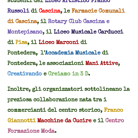
studenti del
Liceo Artistico Franco
Russoli
di
Cascina
, le
Farmacie Comunali
di Cascina
, il
Rotary Club Cascina e
Montepisano
, il
Liceo Musicale Carducci
di
Pisa
, il
Liceo Marconi
di
Pontedera, l’
Accademia Musicale
di
Pontedera, le associazioni
Mani Attive
,
Creativando
e
Creiamo in 3 D
.
Inoltre, gli organizzatori sottolineano la
preziosa collaborazione nata tra i
commercianti del centro storico,
Franco
Giannotti
Macchine da Cucire
e il
Centro
Formazione Moda
.