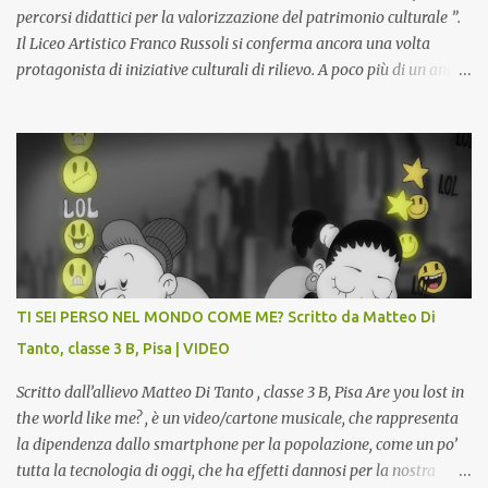
percorsi didattici per la valorizzazione del patrimonio culturale ”.
Il Liceo Artistico Franco Russoli si conferma ancora una volta
protagonista di iniziative culturali di rilievo. A poco più di un anno
dall’inaugurazione della Gipsoteca Comunale, gli alunni delle
classi 4 A e 4 B saranno protagonisti di Art-Expò un progetto di
valorizzazione del patrimonio storico artistico dell’ex Istituto
d’Arte, finanziato dal Miur a valere sui Bandi PON, che trasformerà
la Gipsoteca in un laboratorio didattico.Venti ragazzi del Liceo
potranno studiare e riscoprire: i Gessi storici dell’ex-Istituto d’Arte,
attualmente musealizzati nella Gipsoteca della Biblioteca
Comunale "Peppino Impastato" di Cascina. Quadri, disegni,
progetti di arredamento e di mobili, intarsi ed intagli lignei
TI SEI PERSO NEL MONDO COME ME? Scritto da Matteo Di
presenti nell’Archivio del Liceo Artistico, opere artistiche eseguite
Tanto, classe 3 B, Pisa | VIDEO
da allievi e studenti dell’Istituto d’Arte durante il...
Scritto dall’allievo Matteo Di Tanto , classe 3 B, Pisa Are you lost in
the world like me? , è un video/cartone musicale, che rappresenta
la dipendenza dallo smartphone per la popolazione, come un po’
tutta la tecnologia di oggi, che ha effetti dannosi per la nostra