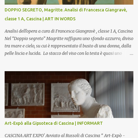
DOPPIO SEGRETO, Magritte. Analisi di Francesca Giangravè,
classe 1 A, Cascina | ART IN WORDS
Analisi dell'opera a cura di Francesca Giangravè , classe 1 A, Cascina
Nel “Doppio segreto” Magritte raffigura uno sfondo azzurro, diviso
tra mare e cielo, su cui è rappresentato il busto di una donna, dalla
pelle liscia e lucida. Lo stacco del viso con la testa è quasi uno
strappo o un taglio, scopre sulla destra l’interno del corpo: non
organi umani, ma una materia metallica, fatta di cilindri e sfere,
un motivo che Magritte propone frequentemente nelle sue opere,
che in questo caso assumono un aspetto minaccioso, come se si
trattasse di un qualcosa di malinconico, sia per il colore che per la
consistenza del materiale. L’enigma che reca l’immagine, un volto
staccato, con uno sguardo fisso, il cui non si capisce se esso è un
uomo una donna, con l’espressione rigida. Magritte, il maestro
dello straniamento della visione, costruisce un’immagine tanto
Art-Expò alla Gipsoteca di Cascina | INFORMART
meticolosa e nitida quanto assurda e inquietante. Uno
sdoppiamento del soggetto come spesso a...
CASCINA ART EXPO' Avviato al Russoli di Cascina “ Art-Expò -