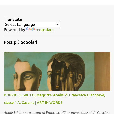
m
e
n
Translate
t
Powered by
Translate
i
Post più popolari
DOPPIO SEGRETO, Magritte. Analisi di Francesca Giangravè,
classe 1 A, Cascina | ART IN WORDS
Analisi dell'opera a cura di Francesca Giangravè , classe 1 A, Cascina