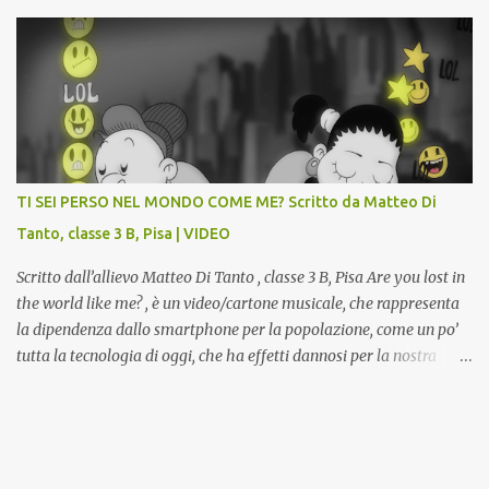
classi 4 A e 4 B saranno protagonisti di Art-Expò un progetto di
valorizzazione del patrimonio storico artistico dell’ex Istituto
d’Arte, finanziato dal Miur a valere sui Bandi PON, che trasformerà
la Gipsoteca in un laboratorio didattico.Venti ragazzi del Liceo
potranno studiare e riscoprire: i Gessi storici dell’ex-Istituto d’Arte,
attualmente musealizzati nella Gipsoteca della Biblioteca
Comunale "Peppino Impastato" di Cascina. Quadri, disegni,
progetti di arredamento e di mobili, intarsi ed intagli lignei
TI SEI PERSO NEL MONDO COME ME? Scritto da Matteo Di
presenti nell’Archivio del Liceo Artistico, opere artistiche eseguite
Tanto, classe 3 B, Pisa | VIDEO
da allievi e studenti dell’Istituto d’Arte durante il...
Scritto dall’allievo Matteo Di Tanto , classe 3 B, Pisa Are you lost in
the world like me? , è un video/cartone musicale, che rappresenta
la dipendenza dallo smartphone per la popolazione, come un po’
tutta la tecnologia di oggi, che ha effetti dannosi per la nostra
salute fisica e mentale; sulla nostra società ad ogni livello. Questi
tre minuti e quindici secondi, iniziano con una rappresentazione
del mondo frenetico, caotico, fatto di persone ormai " ipnotizzate "
dal cellulare, il tutto visto e raccontato attraverso gli occhi di un
bambino. Sottolineato dalla frase iniziale " these sistems are