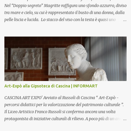
Nel “Doppio segreto” Magritte raffigura uno sfondo azzurro, diviso
tra mare e cielo, su cui è rappresentato il busto di una donna, dalla
pelle liscia e lucida. Lo stacco del viso con la testa è quasi uno
strappo o un taglio, scopre sulla destra l’interno del corpo: non
organi umani, ma una materia metallica, fatta di cilindri e sfere,
un motivo che Magritte propone frequentemente nelle sue opere,
che in questo caso assumono un aspetto minaccioso, come se si
trattasse di un qualcosa di malinconico, sia per il colore che per la
consistenza del materiale. L’enigma che reca l’immagine, un volto
staccato, con uno sguardo fisso, il cui non si capisce se esso è un
uomo una donna, con l’espressione rigida. Magritte, il maestro
dello straniamento della visione, costruisce un’immagine tanto
Art-Expò alla Gipsoteca di Cascina | INFORMART
meticolosa e nitida quanto assurda e inquietante. Uno
sdoppiamento del soggetto come spesso a...
CASCINA ART EXPO' Avviato al Russoli di Cascina “ Art-Expò -
percorsi didattici per la valorizzazione del patrimonio culturale ”.
Il Liceo Artistico Franco Russoli si conferma ancora una volta
protagonista di iniziative culturali di rilievo. A poco più di un anno
dall’inaugurazione della Gipsoteca Comunale, gli alunni delle