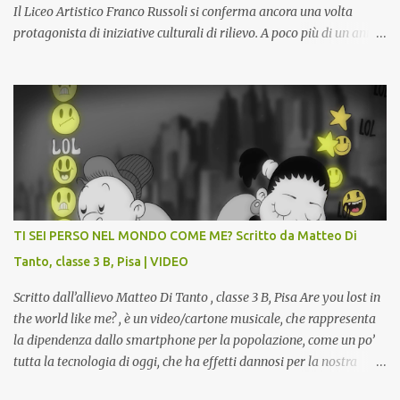
Il Liceo Artistico Franco Russoli si conferma ancora una volta
protagonista di iniziative culturali di rilievo. A poco più di un anno
dall’inaugurazione della Gipsoteca Comunale, gli alunni delle
classi 4 A e 4 B saranno protagonisti di Art-Expò un progetto di
valorizzazione del patrimonio storico artistico dell’ex Istituto
d’Arte, finanziato dal Miur a valere sui Bandi PON, che trasformerà
la Gipsoteca in un laboratorio didattico.Venti ragazzi del Liceo
potranno studiare e riscoprire: i Gessi storici dell’ex-Istituto d’Arte,
attualmente musealizzati nella Gipsoteca della Biblioteca
Comunale "Peppino Impastato" di Cascina. Quadri, disegni,
progetti di arredamento e di mobili, intarsi ed intagli lignei
TI SEI PERSO NEL MONDO COME ME? Scritto da Matteo Di
presenti nell’Archivio del Liceo Artistico, opere artistiche eseguite
Tanto, classe 3 B, Pisa | VIDEO
da allievi e studenti dell’Istituto d’Arte durante il...
Scritto dall’allievo Matteo Di Tanto , classe 3 B, Pisa Are you lost in
the world like me? , è un video/cartone musicale, che rappresenta
la dipendenza dallo smartphone per la popolazione, come un po’
tutta la tecnologia di oggi, che ha effetti dannosi per la nostra
salute fisica e mentale; sulla nostra società ad ogni livello. Questi