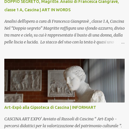
DOPPIO SEGRETO, Magritte. Analisi di Francesca Giangravè,
classe 1 A, Cascina | ART IN WORDS
Analisi dell'opera a cura di Francesca Giangravè , classe 1 A, Cascina
Nel “Doppio segreto” Magritte raffigura uno sfondo azzurro, diviso
tra mare e cielo, su cui è rappresentato il busto di una donna, dalla
pelle liscia e lucida. Lo stacco del viso con la testa è quasi uno
strappo o un taglio, scopre sulla destra l’interno del corpo: non
organi umani, ma una materia metallica, fatta di cilindri e sfere,
un motivo che Magritte propone frequentemente nelle sue opere,
che in questo caso assumono un aspetto minaccioso, come se si
trattasse di un qualcosa di malinconico, sia per il colore che per la
consistenza del materiale. L’enigma che reca l’immagine, un volto
staccato, con uno sguardo fisso, il cui non si capisce se esso è un
uomo una donna, con l’espressione rigida. Magritte, il maestro
dello straniamento della visione, costruisce un’immagine tanto
Art-Expò alla Gipsoteca di Cascina | INFORMART
meticolosa e nitida quanto assurda e inquietante. Uno
sdoppiamento del soggetto come spesso a...
CASCINA ART EXPO' Avviato al Russoli di Cascina “ Art-Expò -
percorsi didattici per la valorizzazione del patrimonio culturale ”.