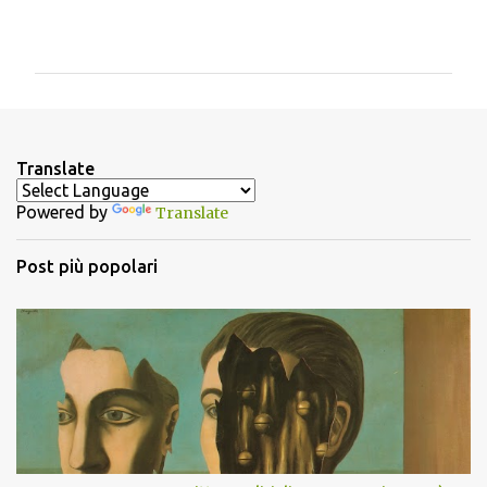
C
o
m
m
e
n
Translate
t
Powered by
Translate
i
Post più popolari