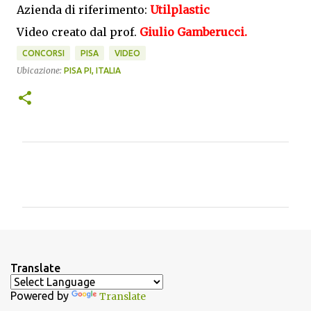
Azienda di riferimento:
Utilplastic
Video creato dal prof.
Giulio Gamberucci.
CONCORSI
PISA
VIDEO
Ubicazione:
PISA PI, ITALIA
C
o
m
m
e
n
Translate
t
Powered by
Translate
i