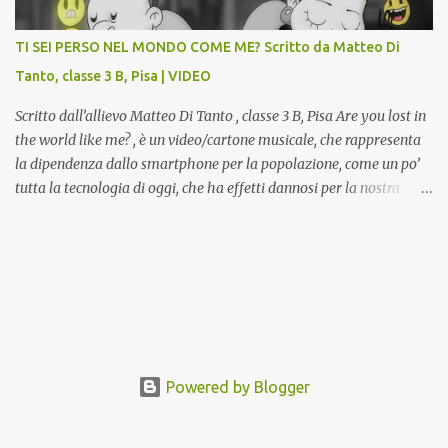
Comunale "Peppino Impastato" di Cascina. Quadri, disegni,
progetti di arredamento e di mobili, intarsi ed intagli lignei
TI SEI PERSO NEL MONDO COME ME? Scritto da Matteo Di
presenti nell’Archivio del Liceo Artistico, opere artistiche eseguite
Tanto, classe 3 B, Pisa | VIDEO
da allievi e studenti dell’Istituto d’Arte durante il...
Scritto dall’allievo Matteo Di Tanto , classe 3 B, Pisa Are you lost in
the world like me? , è un video/cartone musicale, che rappresenta
la dipendenza dallo smartphone per la popolazione, come un po’
tutta la tecnologia di oggi, che ha effetti dannosi per la nostra
salute fisica e mentale; sulla nostra società ad ogni livello. Questi
tre minuti e quindici secondi, iniziano con una rappresentazione
del mondo frenetico, caotico, fatto di persone ormai " ipnotizzate "
dal cellulare, il tutto visto e raccontato attraverso gli occhi di un
bambino. Sottolineato dalla frase iniziale " these sistems are
failing ", a significare il fallimento del sistema, fondato sulla
ricerca continua dell'innovazione, che invece ci fa perdere i veri
valori umani, fatti di rapporti sociali, come amicizia, amore,
Powered by Blogger
rispetto e tanto altro. Questo bambino, unico soggetto senza
cellulare insieme ad una ragazzina, che ama ballare, si trovano