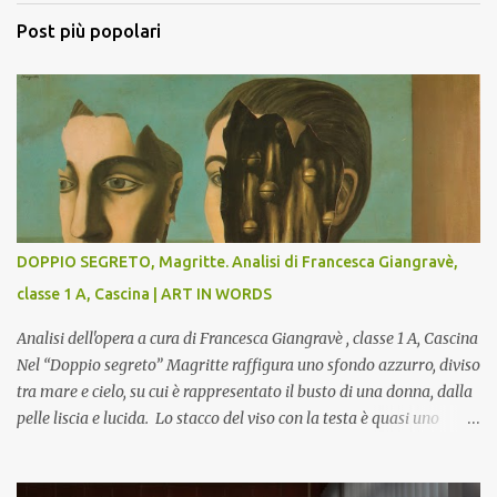
Post più popolari
DOPPIO SEGRETO, Magritte. Analisi di Francesca Giangravè,
classe 1 A, Cascina | ART IN WORDS
Analisi dell'opera a cura di Francesca Giangravè , classe 1 A, Cascina
Nel “Doppio segreto” Magritte raffigura uno sfondo azzurro, diviso
tra mare e cielo, su cui è rappresentato il busto di una donna, dalla
pelle liscia e lucida. Lo stacco del viso con la testa è quasi uno
strappo o un taglio, scopre sulla destra l’interno del corpo: non
organi umani, ma una materia metallica, fatta di cilindri e sfere,