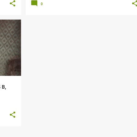
0
 B,