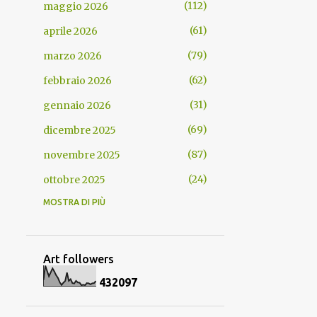
112
maggio 2026
61
aprile 2026
79
marzo 2026
62
febbraio 2026
31
gennaio 2026
69
dicembre 2025
87
novembre 2025
24
ottobre 2025
MOSTRA DI PIÙ
24
luglio 2025
62
giugno 2025
114
maggio 2025
Art followers
89
aprile 2025
4
3
2
0
9
7
90
marzo 2025