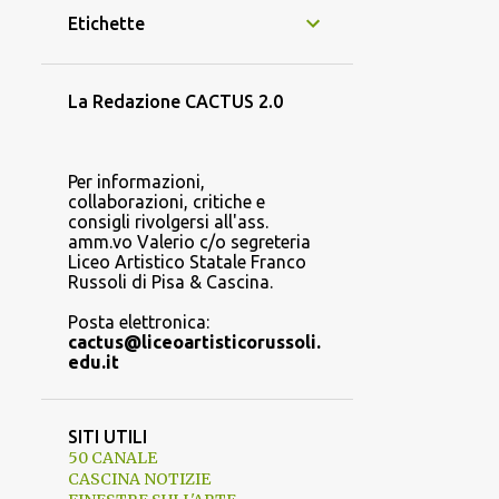
44
febbraio 2025
Etichette
44
gennaio 2025
37
dicembre 2024
La Redazione CACTUS 2.0
37
novembre 2024
5
ottobre 2024
Per informazioni,
collaborazioni, critiche e
2
settembre 2024
consigli rivolgersi all'ass.
amm.vo
Valerio
c/o segreteria
114
luglio 2024
Liceo Artistico Statale
Franco
Russoli
di
Pisa & Cascina.
135
giugno 2024
Posta elettronica:
78
maggio 2024
cactus@liceoartisticorussoli.
edu.it
38
aprile 2024
43
marzo 2024
SITI UTILI
28
febbraio 2024
50 CANALE
CASCINA NOTIZIE
3
gennaio 2024