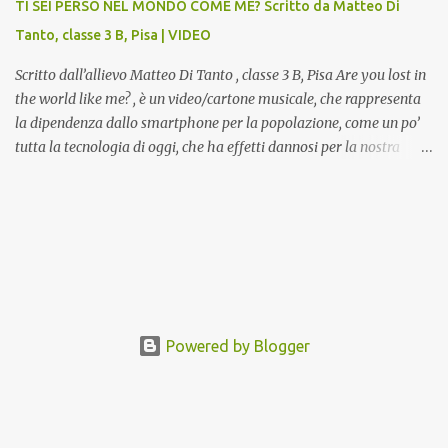
TI SEI PERSO NEL MONDO COME ME? Scritto da Matteo Di
presenti nell’Archivio del Liceo Artistico, opere artistiche eseguite
Tanto, classe 3 B, Pisa | VIDEO
da allievi e studenti dell’Istituto d’Arte durante il...
Scritto dall’allievo Matteo Di Tanto , classe 3 B, Pisa Are you lost in
the world like me? , è un video/cartone musicale, che rappresenta
la dipendenza dallo smartphone per la popolazione, come un po’
tutta la tecnologia di oggi, che ha effetti dannosi per la nostra
salute fisica e mentale; sulla nostra società ad ogni livello. Questi
tre minuti e quindici secondi, iniziano con una rappresentazione
del mondo frenetico, caotico, fatto di persone ormai " ipnotizzate "
dal cellulare, il tutto visto e raccontato attraverso gli occhi di un
bambino. Sottolineato dalla frase iniziale " these sistems are
failing ", a significare il fallimento del sistema, fondato sulla
ricerca continua dell'innovazione, che invece ci fa perdere i veri
valori umani, fatti di rapporti sociali, come amicizia, amore,
Powered by Blogger
rispetto e tanto altro. Questo bambino, unico soggetto senza
cellulare insieme ad una ragazzina, che ama ballare, si trovano
spaesati, impa...