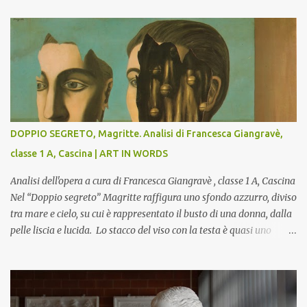
DOPPIO SEGRETO, Magritte. Analisi di Francesca Giangravè,
classe 1 A, Cascina | ART IN WORDS
Analisi dell'opera a cura di Francesca Giangravè , classe 1 A, Cascina
Nel “Doppio segreto” Magritte raffigura uno sfondo azzurro, diviso
tra mare e cielo, su cui è rappresentato il busto di una donna, dalla
pelle liscia e lucida. Lo stacco del viso con la testa è quasi uno
strappo o un taglio, scopre sulla destra l’interno del corpo: non
organi umani, ma una materia metallica, fatta di cilindri e sfere,
un motivo che Magritte propone frequentemente nelle sue opere,
che in questo caso assumono un aspetto minaccioso, come se si