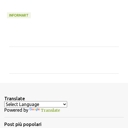
INFORMART
C
o
m
m
e
n
Translate
t
Powered by
Translate
i
Post più popolari