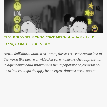
valorizzazione del patrimonio storico artistico dell’ex Istituto
d’Arte, finanziato dal Miur a valere sui Bandi PON, che trasformerà
la Gipsoteca in un laboratorio didattico.Venti ragazzi del Liceo
potranno studiare e riscoprire: i Gessi storici dell’ex-Istituto d’Arte,
attualmente musealizzati nella Gipsoteca della Biblioteca
Comunale "Peppino Impastato" di Cascina. Quadri, disegni,
progetti di arredamento e di mobili, intarsi ed intagli lignei
TI SEI PERSO NEL MONDO COME ME? Scritto da Matteo Di
presenti nell’Archivio del Liceo Artistico, opere artistiche eseguite
Tanto, classe 3 B, Pisa | VIDEO
da allievi e studenti dell’Istituto d’Arte durante il...
Scritto dall’allievo Matteo Di Tanto , classe 3 B, Pisa Are you lost in
the world like me? , è un video/cartone musicale, che rappresenta
la dipendenza dallo smartphone per la popolazione, come un po’
tutta la tecnologia di oggi, che ha effetti dannosi per la nostra
salute fisica e mentale; sulla nostra società ad ogni livello. Questi
tre minuti e quindici secondi, iniziano con una rappresentazione
del mondo frenetico, caotico, fatto di persone ormai " ipnotizzate "
dal cellulare, il tutto visto e raccontato attraverso gli occhi di un
bambino. Sottolineato dalla frase iniziale " these sistems are
failing ", a significare il fallimento del sistema, fondato sulla