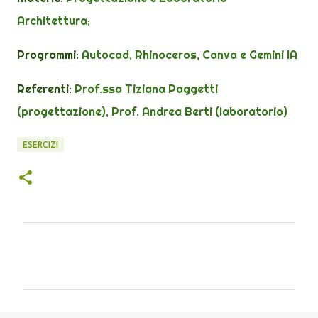
Architettura;
Programmi:
Autocad, Rhinoceros,
Canva e Gemini IA
Referenti:
Prof.ssa Tiziana Paggetti
(
progettazione
), Prof. Andrea Berti (
laboratorio
)
ESERCIZI
C
o
m
m