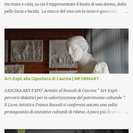
tra mare e cielo, su cui è rappresentato il busto di una donna, dalla
pelle liscia e lucida. Lo stacco del viso con la testa è quasi uno
strappo o un taglio, scopre sulla destra l’interno del corpo: non
organi umani, ma una materia metallica, fatta di cilindri e sfere,
un motivo che Magritte propone frequentemente nelle sue opere,
che in questo caso assumono un aspetto minaccioso, come se si
trattasse di un qualcosa di malinconico, sia per il colore che per la
consistenza del materiale. L’enigma che reca l’immagine, un volto
staccato, con uno sguardo fisso, il cui non si capisce se esso è un
uomo una donna, con l’espressione rigida. Magritte, il maestro
dello straniamento della visione, costruisce un’immagine tanto
Art-Expò alla Gipsoteca di Cascina | INFORMART
meticolosa e nitida quanto assurda e inquietante. Uno
sdoppiamento del soggetto come spesso a...
CASCINA ART EXPO' Avviato al Russoli di Cascina “ Art-Expò -
percorsi didattici per la valorizzazione del patrimonio culturale ”.
Il Liceo Artistico Franco Russoli si conferma ancora una volta
protagonista di iniziative culturali di rilievo. A poco più di un anno
dall’inaugurazione della Gipsoteca Comunale, gli alunni delle
classi 4 A e 4 B saranno protagonisti di Art-Expò un progetto di