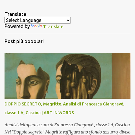
e
n
Translate
t
Powered by
Translate
i
Post più popolari
DOPPIO SEGRETO, Magritte. Analisi di Francesca Giangravè,
classe 1 A, Cascina | ART IN WORDS
Analisi dell'opera a cura di Francesca Giangravè , classe 1 A, Cascina
Nel “Doppio segreto” Magritte raffigura uno sfondo azzurro, diviso