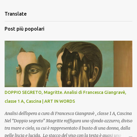
e
n
Translate
t
i
Post più popolari
DOPPIO SEGRETO, Magritte. Analisi di Francesca Giangravè,
classe 1 A, Cascina | ART IN WORDS
Analisi dell'opera a cura di Francesca Giangravè , classe 1 A, Cascina
Nel “Doppio segreto” Magritte raffigura uno sfondo azzurro, diviso
tra mare e cielo, su cui è rappresentato il busto di una donna, dalla
pelle liscia e lucida. Lo stacco del viso con la testa è quasi uno