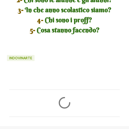
3-
In che anno scolastico siamo?
4-
Chi sono i proff?
5-
Cosa stanno facendo?
INDOVINARTE
C
o
m
m