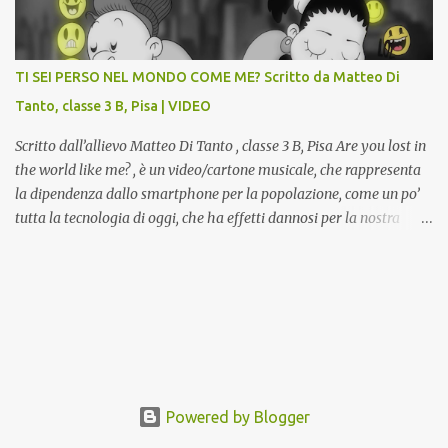
attualmente musealizzati nella Gipsoteca della Biblioteca
Comunale "Peppino Impastato" di Cascina. Quadri, disegni,
progetti di arredamento e di mobili, intarsi ed intagli lignei
TI SEI PERSO NEL MONDO COME ME? Scritto da Matteo Di
presenti nell’Archivio del Liceo Artistico, opere artistiche eseguite
Tanto, classe 3 B, Pisa | VIDEO
da allievi e studenti dell’Istituto d’Arte durante il...
Scritto dall’allievo Matteo Di Tanto , classe 3 B, Pisa Are you lost in
the world like me? , è un video/cartone musicale, che rappresenta
la dipendenza dallo smartphone per la popolazione, come un po’
tutta la tecnologia di oggi, che ha effetti dannosi per la nostra
salute fisica e mentale; sulla nostra società ad ogni livello. Questi
tre minuti e quindici secondi, iniziano con una rappresentazione
del mondo frenetico, caotico, fatto di persone ormai " ipnotizzate "
dal cellulare, il tutto visto e raccontato attraverso gli occhi di un
bambino. Sottolineato dalla frase iniziale " these sistems are
failing ", a significare il fallimento del sistema, fondato sulla
ricerca continua dell'innovazione, che invece ci fa perdere i veri
valori umani, fatti di rapporti sociali, come amicizia, amore,
Powered by Blogger
rispetto e tanto altro. Questo bambino, unico soggetto senza