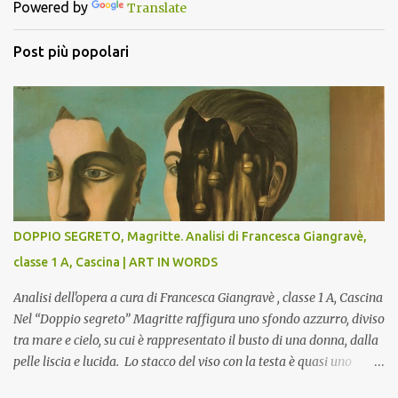
Powered by
Translate
i
Post più popolari
DOPPIO SEGRETO, Magritte. Analisi di Francesca Giangravè,
classe 1 A, Cascina | ART IN WORDS
Analisi dell'opera a cura di Francesca Giangravè , classe 1 A, Cascina
Nel “Doppio segreto” Magritte raffigura uno sfondo azzurro, diviso
tra mare e cielo, su cui è rappresentato il busto di una donna, dalla
pelle liscia e lucida. Lo stacco del viso con la testa è quasi uno
strappo o un taglio, scopre sulla destra l’interno del corpo: non