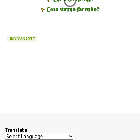
5-
Cosa stanno facendo?
INDOVINARTE
C
o
m
m
e
n
Translate
t