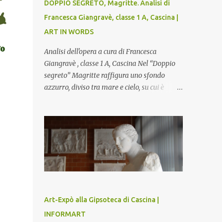
DOPPIO SEGRETO, Magritte. Analisi di
Francesca Giangravè, classe 1 A, Cascina |
ART IN WORDS
to
Analisi dell'opera a cura di Francesca
Giangravè , classe 1 A, Cascina Nel “Doppio
segreto” Magritte raffigura uno sfondo
azzurro, diviso tra mare e cielo, su cui è
rappresentato il busto di una donna, dalla
pelle liscia e lucida. Lo stacco del viso con la
testa è quasi uno strappo o un taglio, scopre
sulla destra l’interno del corpo: non organi
umani, ma una materia metallica, fatta di
cilindri e sfere, un motivo che Magritte
propone frequentemente nelle sue opere,
che in questo caso assumono un aspetto
minaccioso, come se si trattasse di un
Art-Expò alla Gipsoteca di Cascina |
qualcosa di malinconico, sia per il colore che
INFORMART
per la consistenza del materiale. L’enigma