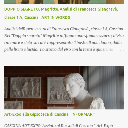
DOPPIO SEGRETO, Magritte. Analisi di Francesca Giangravè,
classe 1 A, Cascina | ART IN WORDS
Analisi dell'opera a cura di Francesca Giangravè , classe 1 A, Cascina
Nel “Doppio segreto” Magritte raffigura uno sfondo azzurro, diviso
tra mare e cielo, su cui è rappresentato il busto di una donna, dalla
pelle liscia e lucida. Lo stacco del viso con la testa è quasi uno
strappo o un taglio, scopre sulla destra l’interno del corpo: non
organi umani, ma una materia metallica, fatta di cilindri e sfere,
un motivo che Magritte propone frequentemente nelle sue opere,
che in questo caso assumono un aspetto minaccioso, come se si
trattasse di un qualcosa di malinconico, sia per il colore che per la
consistenza del materiale. L’enigma che reca l’immagine, un volto
staccato, con uno sguardo fisso, il cui non si capisce se esso è un
uomo una donna, con l’espressione rigida. Magritte, il maestro
dello straniamento della visione, costruisce un’immagine tanto
Art-Expò alla Gipsoteca di Cascina | INFORMART
meticolosa e nitida quanto assurda e inquietante. Uno
sdoppiamento del soggetto come spesso a...
CASCINA ART EXPO' Avviato al Russoli di Cascina “ Art-Expò -