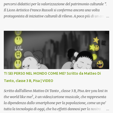
percorsi didattici per la valorizzazione del patrimonio culturale ”.
Il Liceo Artistico Franco Russoli si conferma ancora una volta
protagonista di iniziative culturali di rilievo. A poco più di un anno
dall’inaugurazione della Gipsoteca Comunale, gli alunni delle
classi 4 A e 4 B saranno protagonisti di Art-Expò un progetto di
valorizzazione del patrimonio storico artistico dell’ex Istituto
d’Arte, finanziato dal Miur a valere sui Bandi PON, che trasformerà
la Gipsoteca in un laboratorio didattico.Venti ragazzi del Liceo
potranno studiare e riscoprire: i Gessi storici dell’ex-Istituto d’Arte,
attualmente musealizzati nella Gipsoteca della Biblioteca
Comunale "Peppino Impastato" di Cascina. Quadri, disegni,
progetti di arredamento e di mobili, intarsi ed intagli lignei
TI SEI PERSO NEL MONDO COME ME? Scritto da Matteo Di
presenti nell’Archivio del Liceo Artistico, opere artistiche eseguite
Tanto, classe 3 B, Pisa | VIDEO
da allievi e studenti dell’Istituto d’Arte durante il...
Scritto dall’allievo Matteo Di Tanto , classe 3 B, Pisa Are you lost in
the world like me? , è un video/cartone musicale, che rappresenta
la dipendenza dallo smartphone per la popolazione, come un po’
tutta la tecnologia di oggi, che ha effetti dannosi per la nostra