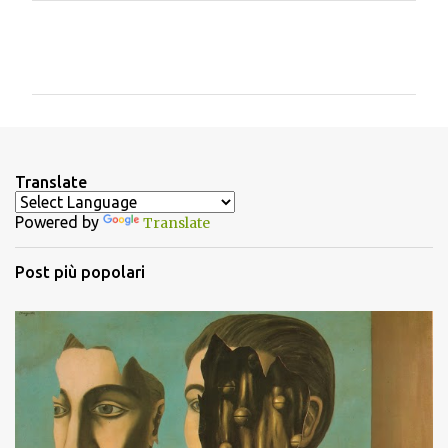
C
o
m
m
e
n
Translate
t
Powered by
Translate
i
Post più popolari