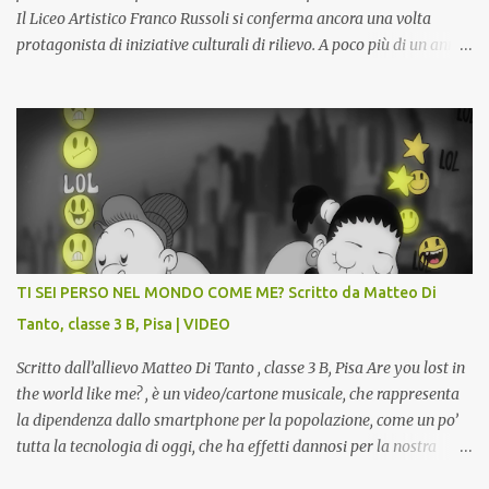
Il Liceo Artistico Franco Russoli si conferma ancora una volta
protagonista di iniziative culturali di rilievo. A poco più di un anno
dall’inaugurazione della Gipsoteca Comunale, gli alunni delle
classi 4 A e 4 B saranno protagonisti di Art-Expò un progetto di
valorizzazione del patrimonio storico artistico dell’ex Istituto
d’Arte, finanziato dal Miur a valere sui Bandi PON, che trasformerà
la Gipsoteca in un laboratorio didattico.Venti ragazzi del Liceo
potranno studiare e riscoprire: i Gessi storici dell’ex-Istituto d’Arte,
attualmente musealizzati nella Gipsoteca della Biblioteca
Comunale "Peppino Impastato" di Cascina. Quadri, disegni,
progetti di arredamento e di mobili, intarsi ed intagli lignei
TI SEI PERSO NEL MONDO COME ME? Scritto da Matteo Di
presenti nell’Archivio del Liceo Artistico, opere artistiche eseguite
Tanto, classe 3 B, Pisa | VIDEO
da allievi e studenti dell’Istituto d’Arte durante il...
Scritto dall’allievo Matteo Di Tanto , classe 3 B, Pisa Are you lost in
the world like me? , è un video/cartone musicale, che rappresenta
la dipendenza dallo smartphone per la popolazione, come un po’
tutta la tecnologia di oggi, che ha effetti dannosi per la nostra
salute fisica e mentale; sulla nostra società ad ogni livello. Questi