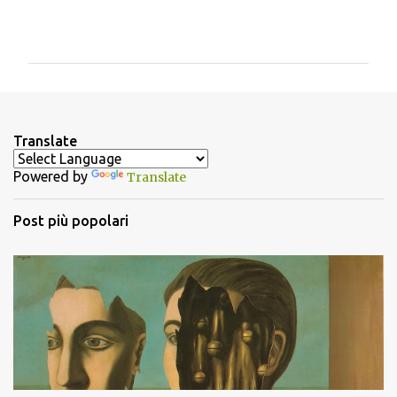
C
o
m
m
e
n
Translate
t
Powered by
Translate
i
Post più popolari