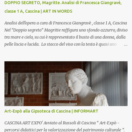
DOPPIO SEGRETO, Magritte. Analisi di Francesca Giangravè,
classe 1 A, Cascina | ART IN WORDS
Analisi dell'opera a cura di Francesca Giangravè , classe 1 A, Cascina
Nel “Doppio segreto” Magritte raffigura uno sfondo azzurro, diviso
tra mare e cielo, su cui è rappresentato il busto di una donna, dalla
pelle liscia e lucida. Lo stacco del viso con la testa è quasi uno
strappo o un taglio, scopre sulla destra l’interno del corpo: non
organi umani, ma una materia metallica, fatta di cilindri e sfere,
un motivo che Magritte propone frequentemente nelle sue opere,
che in questo caso assumono un aspetto minaccioso, come se si
trattasse di un qualcosa di malinconico, sia per il colore che per la
consistenza del materiale. L’enigma che reca l’immagine, un volto
staccato, con uno sguardo fisso, il cui non si capisce se esso è un
uomo una donna, con l’espressione rigida. Magritte, il maestro
dello straniamento della visione, costruisce un’immagine tanto
Art-Expò alla Gipsoteca di Cascina | INFORMART
meticolosa e nitida quanto assurda e inquietante. Uno
sdoppiamento del soggetto come spesso a...
CASCINA ART EXPO' Avviato al Russoli di Cascina “ Art-Expò -
percorsi didattici per la valorizzazione del patrimonio culturale ”.