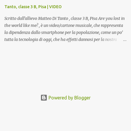
presenti nell’Archivio del Liceo Artistico, opere artistiche eseguite
Tanto, classe 3 B, Pisa | VIDEO
da allievi e studenti dell’Istituto d’Arte durante il...
Scritto dall’allievo Matteo Di Tanto , classe 3 B, Pisa Are you lost in
the world like me? , è un video/cartone musicale, che rappresenta
la dipendenza dallo smartphone per la popolazione, come un po’
tutta la tecnologia di oggi, che ha effetti dannosi per la nostra
salute fisica e mentale; sulla nostra società ad ogni livello. Questi
tre minuti e quindici secondi, iniziano con una rappresentazione
del mondo frenetico, caotico, fatto di persone ormai " ipnotizzate "
dal cellulare, il tutto visto e raccontato attraverso gli occhi di un
bambino. Sottolineato dalla frase iniziale " these sistems are
failing ", a significare il fallimento del sistema, fondato sulla
ricerca continua dell'innovazione, che invece ci fa perdere i veri
valori umani, fatti di rapporti sociali, come amicizia, amore,
Powered by Blogger
rispetto e tanto altro. Questo bambino, unico soggetto senza
cellulare insieme ad una ragazzina, che ama ballare, si trovano
spaesati, impa...