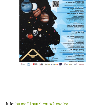
Info:
https://tinyurl.com/2txsefey