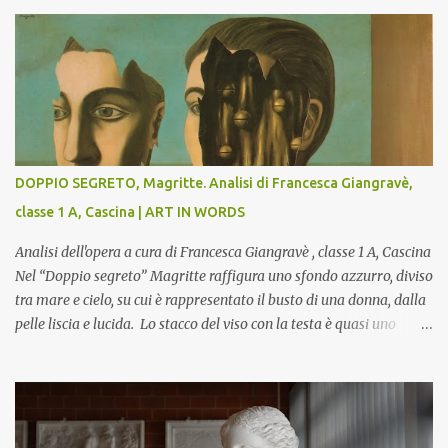
DOPPIO SEGRETO, Magritte. Analisi di Francesca Giangravè,
classe 1 A, Cascina | ART IN WORDS
Analisi dell'opera a cura di Francesca Giangravè , classe 1 A, Cascina
Nel “Doppio segreto” Magritte raffigura uno sfondo azzurro, diviso
tra mare e cielo, su cui è rappresentato il busto di una donna, dalla
pelle liscia e lucida. Lo stacco del viso con la testa è quasi uno
strappo o un taglio, scopre sulla destra l’interno del corpo: non
organi umani, ma una materia metallica, fatta di cilindri e sfere,
un motivo che Magritte propone frequentemente nelle sue opere,
che in questo caso assumono un aspetto minaccioso, come se si
trattasse di un qualcosa di malinconico, sia per il colore che per la