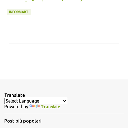
INFORMART
C
o
m
m
e
n
Translate
t
Powered by
Translate
i
Post più popolari