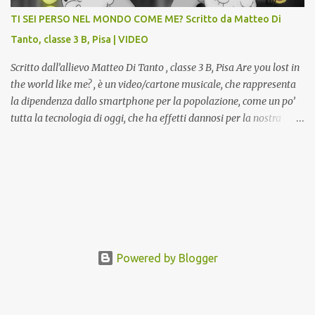
progetti di arredamento e di mobili, intarsi ed intagli lignei
TI SEI PERSO NEL MONDO COME ME? Scritto da Matteo Di
presenti nell’Archivio del Liceo Artistico, opere artistiche eseguite
Tanto, classe 3 B, Pisa | VIDEO
da allievi e studenti dell’Istituto d’Arte durante il...
Scritto dall’allievo Matteo Di Tanto , classe 3 B, Pisa Are you lost in
the world like me? , è un video/cartone musicale, che rappresenta
la dipendenza dallo smartphone per la popolazione, come un po’
tutta la tecnologia di oggi, che ha effetti dannosi per la nostra
salute fisica e mentale; sulla nostra società ad ogni livello. Questi
tre minuti e quindici secondi, iniziano con una rappresentazione
del mondo frenetico, caotico, fatto di persone ormai " ipnotizzate "
dal cellulare, il tutto visto e raccontato attraverso gli occhi di un
bambino. Sottolineato dalla frase iniziale " these sistems are
failing ", a significare il fallimento del sistema, fondato sulla
ricerca continua dell'innovazione, che invece ci fa perdere i veri
valori umani, fatti di rapporti sociali, come amicizia, amore,
Powered by Blogger
rispetto e tanto altro. Questo bambino, unico soggetto senza
cellulare insieme ad una ragazzina, che ama ballare, si trovano
spaesati, impa...