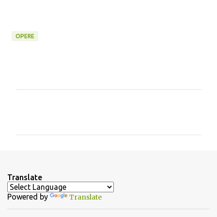
OPERE
C
o
m
m
e
n
Translate
t
Powered by
Translate
i