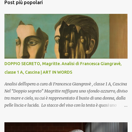
Post più popolari
DOPPIO SEGRETO, Magritte. Analisi di Francesca Giangravè,
classe 1 A, Cascina | ART IN WORDS
Analisi dell'opera a cura di Francesca Giangravè , classe 1 A, Cascina
Nel “Doppio segreto” Magritte raffigura uno sfondo azzurro, diviso
tra mare e cielo, su cui è rappresentato il busto di una donna, dalla
pelle liscia e lucida. Lo stacco del viso con la testa è quasi uno
strappo o un taglio, scopre sulla destra l’interno del corpo: non
organi umani, ma una materia metallica, fatta di cilindri e sfere,
un motivo che Magritte propone frequentemente nelle sue opere,