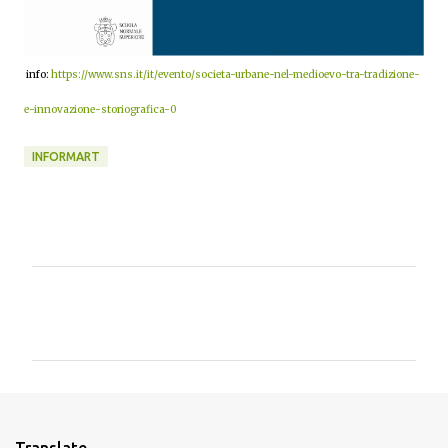
info:
https://www.sns.it/it/evento/societa-urbane-nel-medioevo-tra-tradizione-
e-innovazione-storiografica-0
INFORMART
C
o
m
m
e
n