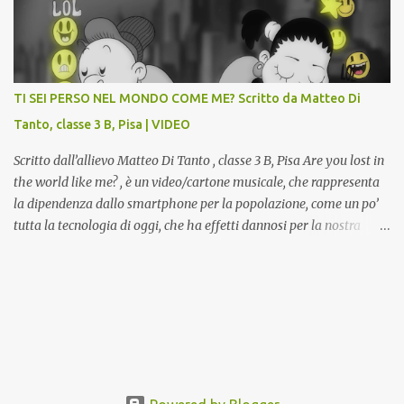
la Gipsoteca in un laboratorio didattico.Venti ragazzi del Liceo
potranno studiare e riscoprire: i Gessi storici dell’ex-Istituto d’Arte,
attualmente musealizzati nella Gipsoteca della Biblioteca
Comunale "Peppino Impastato" di Cascina. Quadri, disegni,
progetti di arredamento e di mobili, intarsi ed intagli lignei
TI SEI PERSO NEL MONDO COME ME? Scritto da Matteo Di
presenti nell’Archivio del Liceo Artistico, opere artistiche eseguite
Tanto, classe 3 B, Pisa | VIDEO
da allievi e studenti dell’Istituto d’Arte durante il...
Scritto dall’allievo Matteo Di Tanto , classe 3 B, Pisa Are you lost in
the world like me? , è un video/cartone musicale, che rappresenta
la dipendenza dallo smartphone per la popolazione, come un po’
tutta la tecnologia di oggi, che ha effetti dannosi per la nostra
salute fisica e mentale; sulla nostra società ad ogni livello. Questi
tre minuti e quindici secondi, iniziano con una rappresentazione
del mondo frenetico, caotico, fatto di persone ormai " ipnotizzate "
dal cellulare, il tutto visto e raccontato attraverso gli occhi di un
bambino. Sottolineato dalla frase iniziale " these sistems are
failing ", a significare il fallimento del sistema, fondato sulla
ricerca continua dell'innovazione, che invece ci fa perdere i veri
valori umani, fatti di rapporti sociali, come amicizia, amore,