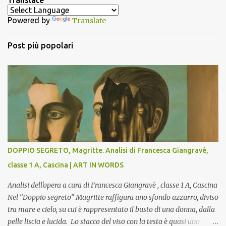
Translate
t
Powered by
Translate
i
Post più popolari
DOPPIO SEGRETO, Magritte. Analisi di Francesca Giangravè,
classe 1 A, Cascina | ART IN WORDS
Analisi dell'opera a cura di Francesca Giangravè , classe 1 A, Cascina
Nel “Doppio segreto” Magritte raffigura uno sfondo azzurro, diviso
tra mare e cielo, su cui è rappresentato il busto di una donna, dalla
pelle liscia e lucida. Lo stacco del viso con la testa è quasi uno