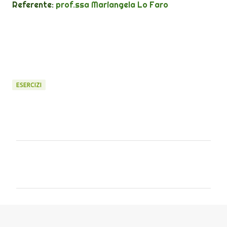
Referente:
prof.ssa Mariangela Lo Faro
ESERCIZI
C
o
m
m
e