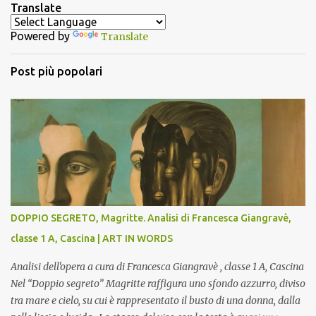
n
Translate
t
Powered by
Translate
i
Post più popolari
DOPPIO SEGRETO, Magritte. Analisi di Francesca Giangravè,
classe 1 A, Cascina | ART IN WORDS
Analisi dell'opera a cura di Francesca Giangravè , classe 1 A, Cascina
Nel “Doppio segreto” Magritte raffigura uno sfondo azzurro, diviso
tra mare e cielo, su cui è rappresentato il busto di una donna, dalla