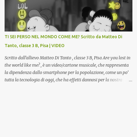
la Gipsoteca in un laboratorio didattico.Venti ragazzi del Liceo
potranno studiare e riscoprire: i Gessi storici dell’ex-Istituto d’Arte,
attualmente musealizzati nella Gipsoteca della Biblioteca
Comunale "Peppino Impastato" di Cascina. Quadri, disegni,
progetti di arredamento e di mobili, intarsi ed intagli lignei
TI SEI PERSO NEL MONDO COME ME? Scritto da Matteo Di
presenti nell’Archivio del Liceo Artistico, opere artistiche eseguite
Tanto, classe 3 B, Pisa | VIDEO
da allievi e studenti dell’Istituto d’Arte durante il...
Scritto dall’allievo Matteo Di Tanto , classe 3 B, Pisa Are you lost in
the world like me? , è un video/cartone musicale, che rappresenta
la dipendenza dallo smartphone per la popolazione, come un po’
tutta la tecnologia di oggi, che ha effetti dannosi per la nostra
salute fisica e mentale; sulla nostra società ad ogni livello. Questi
tre minuti e quindici secondi, iniziano con una rappresentazione
del mondo frenetico, caotico, fatto di persone ormai " ipnotizzate "
dal cellulare, il tutto visto e raccontato attraverso gli occhi di un
bambino. Sottolineato dalla frase iniziale " these sistems are
failing ", a significare il fallimento del sistema, fondato sulla
ricerca continua dell'innovazione, che invece ci fa perdere i veri