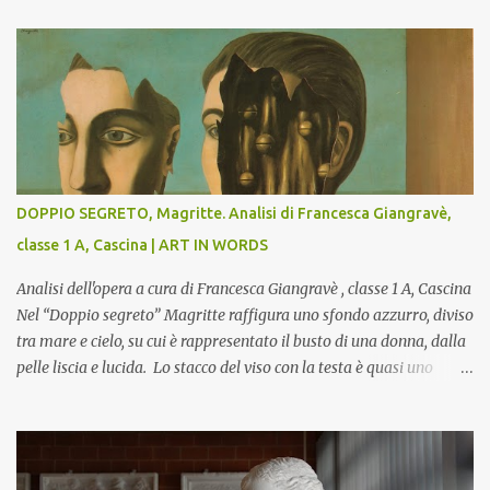
DOPPIO SEGRETO, Magritte. Analisi di Francesca Giangravè,
classe 1 A, Cascina | ART IN WORDS
Analisi dell'opera a cura di Francesca Giangravè , classe 1 A, Cascina
Nel “Doppio segreto” Magritte raffigura uno sfondo azzurro, diviso
tra mare e cielo, su cui è rappresentato il busto di una donna, dalla
pelle liscia e lucida. Lo stacco del viso con la testa è quasi uno
strappo o un taglio, scopre sulla destra l’interno del corpo: non
organi umani, ma una materia metallica, fatta di cilindri e sfere,
un motivo che Magritte propone frequentemente nelle sue opere,
che in questo caso assumono un aspetto minaccioso, come se si