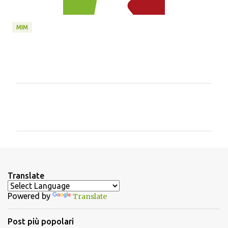
MIM
C
o
m
m
e
n
Translate
t
Powered by
Translate
i
Post più popolari