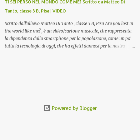
TI SEI PERSO NEL MONDO COME ME? Scritto da Matteo Di
presenti nell’Archivio del Liceo Artistico, opere artistiche eseguite
Tanto, classe 3 B, Pisa | VIDEO
da allievi e studenti dell’Istituto d’Arte durante il...
Scritto dall’allievo Matteo Di Tanto , classe 3 B, Pisa Are you lost in
the world like me? , è un video/cartone musicale, che rappresenta
la dipendenza dallo smartphone per la popolazione, come un po’
tutta la tecnologia di oggi, che ha effetti dannosi per la nostra
salute fisica e mentale; sulla nostra società ad ogni livello. Questi
tre minuti e quindici secondi, iniziano con una rappresentazione
del mondo frenetico, caotico, fatto di persone ormai " ipnotizzate "
dal cellulare, il tutto visto e raccontato attraverso gli occhi di un
bambino. Sottolineato dalla frase iniziale " these sistems are
failing ", a significare il fallimento del sistema, fondato sulla
ricerca continua dell'innovazione, che invece ci fa perdere i veri
valori umani, fatti di rapporti sociali, come amicizia, amore,
Powered by Blogger
rispetto e tanto altro. Questo bambino, unico soggetto senza
cellulare insieme ad una ragazzina, che ama ballare, si trovano
spaesati, impa...