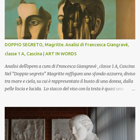
DOPPIO SEGRETO, Magritte. Analisi di Francesca Giangravè,
classe 1 A, Cascina | ART IN WORDS
Analisi dell'opera a cura di Francesca Giangravè , classe 1 A, Cascina
Nel “Doppio segreto” Magritte raffigura uno sfondo azzurro, diviso
tra mare e cielo, su cui è rappresentato il busto di una donna, dalla
pelle liscia e lucida. Lo stacco del viso con la testa è quasi uno
strappo o un taglio, scopre sulla destra l’interno del corpo: non
organi umani, ma una materia metallica, fatta di cilindri e sfere,
un motivo che Magritte propone frequentemente nelle sue opere,
che in questo caso assumono un aspetto minaccioso, come se si
trattasse di un qualcosa di malinconico, sia per il colore che per la
consistenza del materiale. L’enigma che reca l’immagine, un volto