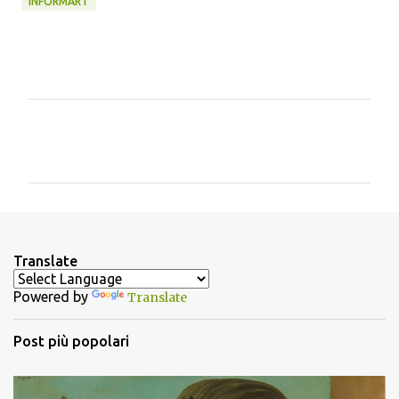
INFORMART
C
o
m
m
e
n
Translate
t
Powered by
Translate
i
Post più popolari