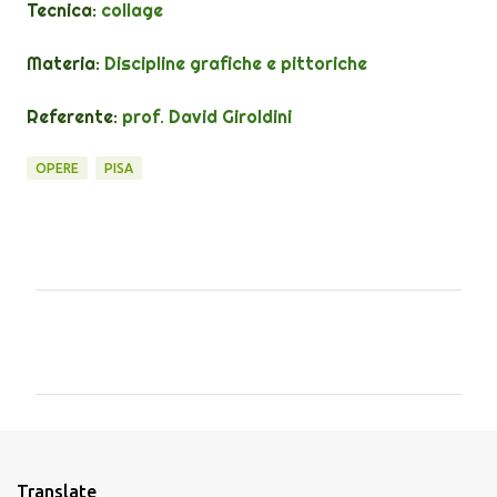
Tecnica:
collage
Materia:
Discipline grafiche e pittoriche
Referente:
prof. David Giroldini
OPERE
PISA
C
o
m
m
e
n
Translate