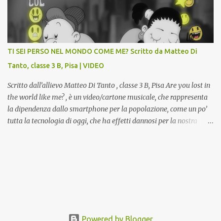
potranno studiare e riscoprire: i Gessi storici dell’ex-Istituto d’Arte,
attualmente musealizzati nella Gipsoteca della Biblioteca
Comunale "Peppino Impastato" di Cascina. Quadri, disegni,
progetti di arredamento e di mobili, intarsi ed intagli lignei
TI SEI PERSO NEL MONDO COME ME? Scritto da Matteo Di
presenti nell’Archivio del Liceo Artistico, opere artistiche eseguite
Tanto, classe 3 B, Pisa | VIDEO
da allievi e studenti dell’Istituto d’Arte durante il...
Scritto dall’allievo Matteo Di Tanto , classe 3 B, Pisa Are you lost in
the world like me? , è un video/cartone musicale, che rappresenta
la dipendenza dallo smartphone per la popolazione, come un po’
tutta la tecnologia di oggi, che ha effetti dannosi per la nostra
salute fisica e mentale; sulla nostra società ad ogni livello. Questi
tre minuti e quindici secondi, iniziano con una rappresentazione
del mondo frenetico, caotico, fatto di persone ormai " ipnotizzate "
dal cellulare, il tutto visto e raccontato attraverso gli occhi di un
bambino. Sottolineato dalla frase iniziale " these sistems are
failing ", a significare il fallimento del sistema, fondato sulla
ricerca continua dell'innovazione, che invece ci fa perdere i veri
valori umani, fatti di rapporti sociali, come amicizia, amore,
Powered by Blogger