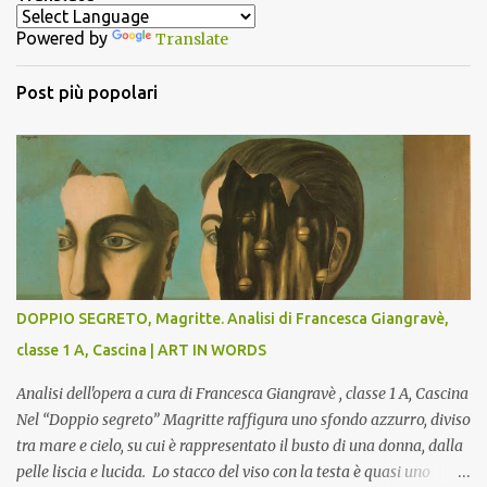
t
Powered by
Translate
i
Post più popolari
DOPPIO SEGRETO, Magritte. Analisi di Francesca Giangravè,
classe 1 A, Cascina | ART IN WORDS
Analisi dell'opera a cura di Francesca Giangravè , classe 1 A, Cascina
Nel “Doppio segreto” Magritte raffigura uno sfondo azzurro, diviso
tra mare e cielo, su cui è rappresentato il busto di una donna, dalla
pelle liscia e lucida. Lo stacco del viso con la testa è quasi uno