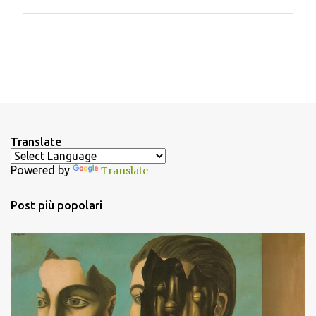
C
o
m
m
e
n
Translate
t
Powered by
Translate
i
Post più popolari