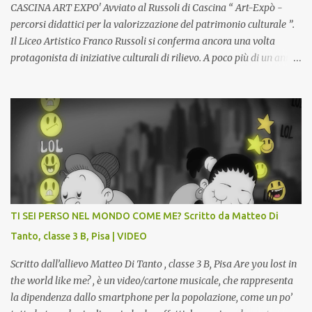
sdoppiamento del soggetto come spesso a...
CASCINA ART EXPO' Avviato al Russoli di Cascina “ Art-Expò -
percorsi didattici per la valorizzazione del patrimonio culturale ”.
Il Liceo Artistico Franco Russoli si conferma ancora una volta
protagonista di iniziative culturali di rilievo. A poco più di un anno
dall’inaugurazione della Gipsoteca Comunale, gli alunni delle
classi 4 A e 4 B saranno protagonisti di Art-Expò un progetto di
valorizzazione del patrimonio storico artistico dell’ex Istituto
d’Arte, finanziato dal Miur a valere sui Bandi PON, che trasformerà
la Gipsoteca in un laboratorio didattico.Venti ragazzi del Liceo
potranno studiare e riscoprire: i Gessi storici dell’ex-Istituto d’Arte,
attualmente musealizzati nella Gipsoteca della Biblioteca
Comunale "Peppino Impastato" di Cascina. Quadri, disegni,
progetti di arredamento e di mobili, intarsi ed intagli lignei
TI SEI PERSO NEL MONDO COME ME? Scritto da Matteo Di
presenti nell’Archivio del Liceo Artistico, opere artistiche eseguite
Tanto, classe 3 B, Pisa | VIDEO
da allievi e studenti dell’Istituto d’Arte durante il...
Scritto dall’allievo Matteo Di Tanto , classe 3 B, Pisa Are you lost in
the world like me? , è un video/cartone musicale, che rappresenta
la dipendenza dallo smartphone per la popolazione, come un po’