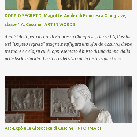
DOPPIO SEGRETO, Magritte. Analisi di Francesca Giangravè,
classe 1 A, Cascina | ART IN WORDS
Analisi dell'opera a cura di Francesca Giangravè , classe 1 A, Cascina
Nel “Doppio segreto” Magritte raffigura uno sfondo azzurro, diviso
tra mare e cielo, su cui è rappresentato il busto di una donna, dalla
pelle liscia e lucida. Lo stacco del viso con la testa è quasi uno
strappo o un taglio, scopre sulla destra l’interno del corpo: non
organi umani, ma una materia metallica, fatta di cilindri e sfere,
un motivo che Magritte propone frequentemente nelle sue opere,
che in questo caso assumono un aspetto minaccioso, come se si
trattasse di un qualcosa di malinconico, sia per il colore che per la
consistenza del materiale. L’enigma che reca l’immagine, un volto
staccato, con uno sguardo fisso, il cui non si capisce se esso è un
uomo una donna, con l’espressione rigida. Magritte, il maestro
dello straniamento della visione, costruisce un’immagine tanto
Art-Expò alla Gipsoteca di Cascina | INFORMART
meticolosa e nitida quanto assurda e inquietante. Uno