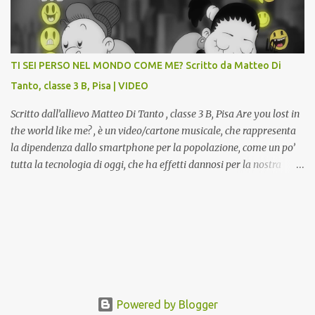
potranno studiare e riscoprire: i Gessi storici dell’ex-Istituto d’Arte,
attualmente musealizzati nella Gipsoteca della Biblioteca
Comunale "Peppino Impastato" di Cascina. Quadri, disegni,
progetti di arredamento e di mobili, intarsi ed intagli lignei
TI SEI PERSO NEL MONDO COME ME? Scritto da Matteo Di
presenti nell’Archivio del Liceo Artistico, opere artistiche eseguite
Tanto, classe 3 B, Pisa | VIDEO
da allievi e studenti dell’Istituto d’Arte durante il...
Scritto dall’allievo Matteo Di Tanto , classe 3 B, Pisa Are you lost in
the world like me? , è un video/cartone musicale, che rappresenta
la dipendenza dallo smartphone per la popolazione, come un po’
tutta la tecnologia di oggi, che ha effetti dannosi per la nostra
salute fisica e mentale; sulla nostra società ad ogni livello. Questi
tre minuti e quindici secondi, iniziano con una rappresentazione
del mondo frenetico, caotico, fatto di persone ormai " ipnotizzate "
dal cellulare, il tutto visto e raccontato attraverso gli occhi di un
bambino. Sottolineato dalla frase iniziale " these sistems are
failing ", a significare il fallimento del sistema, fondato sulla
ricerca continua dell'innovazione, che invece ci fa perdere i veri
valori umani, fatti di rapporti sociali, come amicizia, amore,
Powered by Blogger