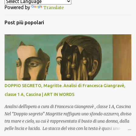
t
Powered by
Translate
i
Post più popolari
DOPPIO SEGRETO, Magritte. Analisi di Francesca Giangravè,
classe 1 A, Cascina | ART IN WORDS
Analisi dell'opera a cura di Francesca Giangravè , classe 1 A, Cascina
Nel “Doppio segreto” Magritte raffigura uno sfondo azzurro, diviso
tra mare e cielo, su cui è rappresentato il busto di una donna, dalla
pelle liscia e lucida. Lo stacco del viso con la testa è quasi uno
strappo o un taglio, scopre sulla destra l’interno del corpo: non