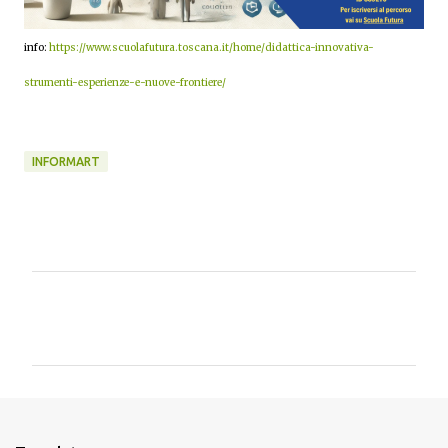
info:
https://www.scuolafutura.toscana.it/home/didattica-innovativa-
strumenti-esperienze-e-nuove-frontiere/
INFORMART
C
o
m
m
e
n