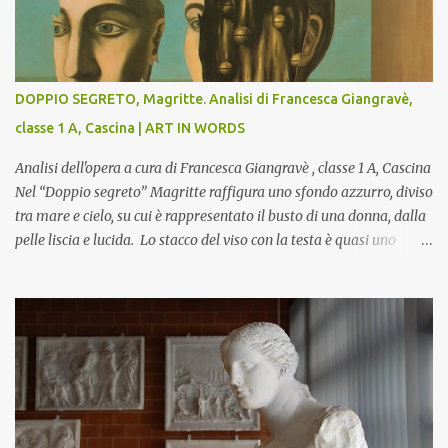
DOPPIO SEGRETO, Magritte. Analisi di Francesca Giangravè,
classe 1 A, Cascina | ART IN WORDS
Analisi dell'opera a cura di Francesca Giangravè , classe 1 A, Cascina
Nel “Doppio segreto” Magritte raffigura uno sfondo azzurro, diviso
tra mare e cielo, su cui è rappresentato il busto di una donna, dalla
pelle liscia e lucida. Lo stacco del viso con la testa è quasi uno
strappo o un taglio, scopre sulla destra l’interno del corpo: non
organi umani, ma una materia metallica, fatta di cilindri e sfere,
un motivo che Magritte propone frequentemente nelle sue opere,
che in questo caso assumono un aspetto minaccioso, come se si
trattasse di un qualcosa di malinconico, sia per il colore che per la
consistenza del materiale. L’enigma che reca l’immagine, un volto
staccato, con uno sguardo fisso, il cui non si capisce se esso è un
uomo una donna, con l’espressione rigida. Magritte, il maestro