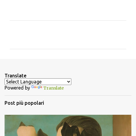
C
o
m
m
e
n
Translate
t
Powered by
Translate
i
Post più popolari