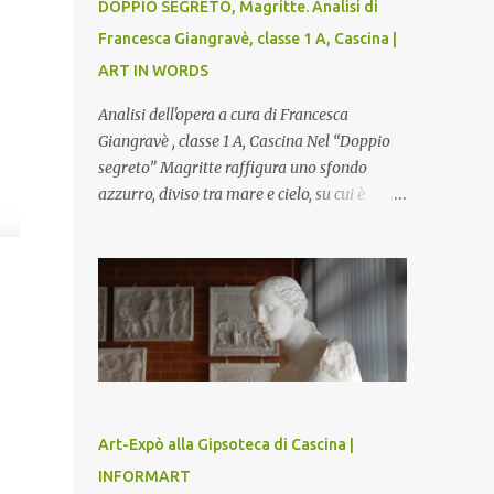
DOPPIO SEGRETO, Magritte. Analisi di
Francesca Giangravè, classe 1 A, Cascina |
ART IN WORDS
Analisi dell'opera a cura di Francesca
Giangravè , classe 1 A, Cascina Nel “Doppio
segreto” Magritte raffigura uno sfondo
azzurro, diviso tra mare e cielo, su cui è
rappresentato il busto di una donna, dalla
pelle liscia e lucida. Lo stacco del viso con la
testa è quasi uno strappo o un taglio, scopre
sulla destra l’interno del corpo: non organi
umani, ma una materia metallica, fatta di
cilindri e sfere, un motivo che Magritte
propone frequentemente nelle sue opere,
che in questo caso assumono un aspetto
minaccioso, come se si trattasse di un
Art-Expò alla Gipsoteca di Cascina |
qualcosa di malinconico, sia per il colore che
INFORMART
per la consistenza del materiale. L’enigma