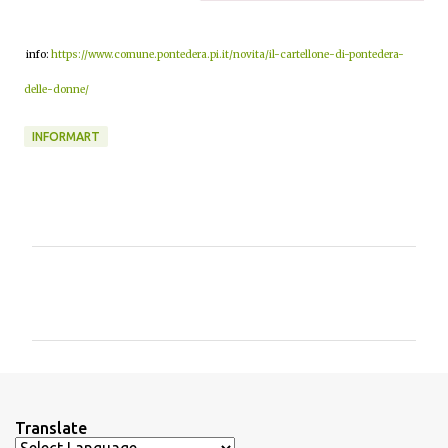
info:
https://www.comune.pontedera.pi.it/novita/il-cartellone-di-pontedera-
delle-donne/
INFORMART
C
o
m
m
e
n
Translate
t