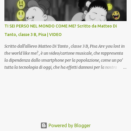
potranno studiare e riscoprire: i Gessi storici dell’ex-Istituto d’Arte,
attualmente musealizzati nella Gipsoteca della Biblioteca
Comunale "Peppino Impastato" di Cascina. Quadri, disegni,
progetti di arredamento e di mobili, intarsi ed intagli lignei
TI SEI PERSO NEL MONDO COME ME? Scritto da Matteo Di
presenti nell’Archivio del Liceo Artistico, opere artistiche eseguite
Tanto, classe 3 B, Pisa | VIDEO
da allievi e studenti dell’Istituto d’Arte durante il...
Scritto dall’allievo Matteo Di Tanto , classe 3 B, Pisa Are you lost in
the world like me? , è un video/cartone musicale, che rappresenta
la dipendenza dallo smartphone per la popolazione, come un po’
tutta la tecnologia di oggi, che ha effetti dannosi per la nostra
salute fisica e mentale; sulla nostra società ad ogni livello. Questi
tre minuti e quindici secondi, iniziano con una rappresentazione
del mondo frenetico, caotico, fatto di persone ormai " ipnotizzate "
dal cellulare, il tutto visto e raccontato attraverso gli occhi di un
bambino. Sottolineato dalla frase iniziale " these sistems are
failing ", a significare il fallimento del sistema, fondato sulla
ricerca continua dell'innovazione, che invece ci fa perdere i veri
valori umani, fatti di rapporti sociali, come amicizia, amore,
Powered by Blogger
rispetto e tanto altro. Questo bambino, unico soggetto senza