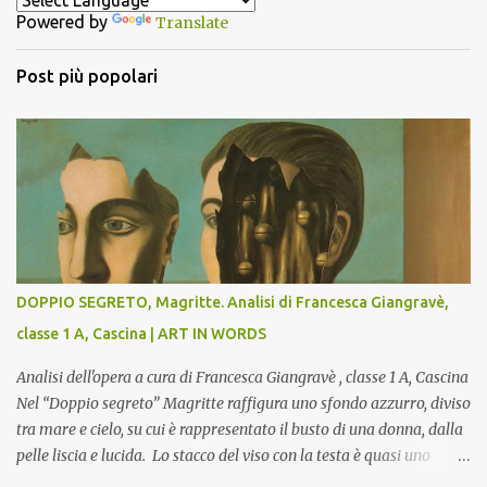
Powered by
Translate
i
Post più popolari
DOPPIO SEGRETO, Magritte. Analisi di Francesca Giangravè,
classe 1 A, Cascina | ART IN WORDS
Analisi dell'opera a cura di Francesca Giangravè , classe 1 A, Cascina
Nel “Doppio segreto” Magritte raffigura uno sfondo azzurro, diviso
tra mare e cielo, su cui è rappresentato il busto di una donna, dalla
pelle liscia e lucida. Lo stacco del viso con la testa è quasi uno
strappo o un taglio, scopre sulla destra l’interno del corpo: non