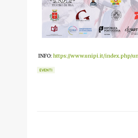
INFO:
https://www.unipi.it/index.php/un
EVENTI
C
o