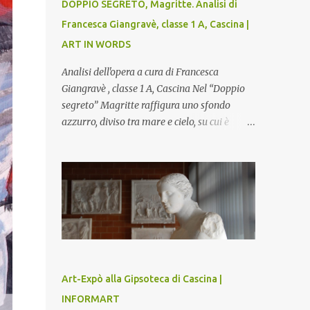
DOPPIO SEGRETO, Magritte. Analisi di
Francesca Giangravè, classe 1 A, Cascina |
ART IN WORDS
Analisi dell'opera a cura di Francesca
Giangravè , classe 1 A, Cascina Nel “Doppio
segreto” Magritte raffigura uno sfondo
azzurro, diviso tra mare e cielo, su cui è
rappresentato il busto di una donna, dalla
pelle liscia e lucida. Lo stacco del viso con la
testa è quasi uno strappo o un taglio, scopre
sulla destra l’interno del corpo: non organi
umani, ma una materia metallica, fatta di
cilindri e sfere, un motivo che Magritte
propone frequentemente nelle sue opere,
che in questo caso assumono un aspetto
minaccioso, come se si trattasse di un
Art-Expò alla Gipsoteca di Cascina |
qualcosa di malinconico, sia per il colore che
INFORMART
per la consistenza del materiale. L’enigma