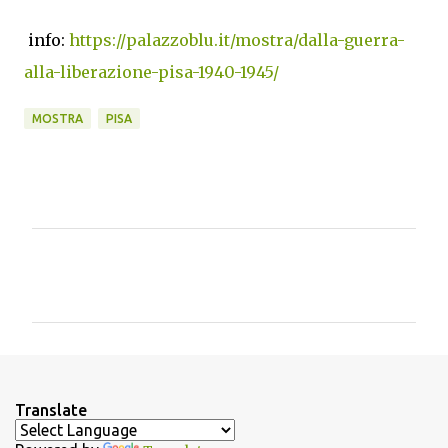
info:
https://palazzoblu.it/mostra/dalla-guerra-
alla-liberazione-pisa-1940-1945/
MOSTRA
PISA
C
o
m
m
e
n
Translate
t