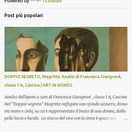
Powered by
Translate
i
Post più popolari
DOPPIO SEGRETO, Magritte. Analisi di Francesca Giangravè,
classe 1 A, Cascina | ART IN WORDS
Analisi dell'opera a cura di Francesca Giangravè , classe 1 A, Cascina
Nel “Doppio segreto” Magritte raffigura uno sfondo azzurro, diviso
tra mare e cielo, su cui è rappresentato il busto di una donna, dalla
pelle liscia e lucida. Lo stacco del viso con la testa è quasi uno
strappo o un taglio, scopre sulla destra l’interno del corpo: non