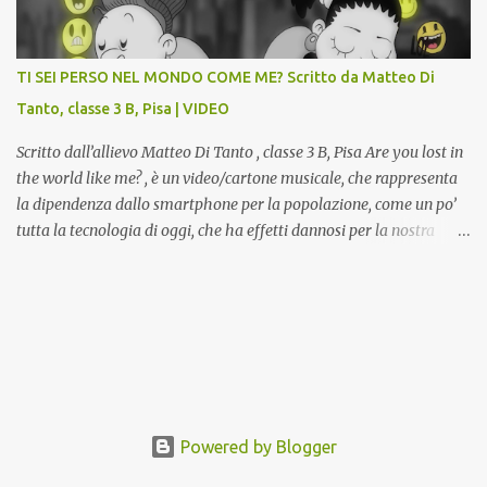
attualmente musealizzati nella Gipsoteca della Biblioteca
Comunale "Peppino Impastato" di Cascina. Quadri, disegni,
progetti di arredamento e di mobili, intarsi ed intagli lignei
TI SEI PERSO NEL MONDO COME ME? Scritto da Matteo Di
presenti nell’Archivio del Liceo Artistico, opere artistiche eseguite
Tanto, classe 3 B, Pisa | VIDEO
da allievi e studenti dell’Istituto d’Arte durante il...
Scritto dall’allievo Matteo Di Tanto , classe 3 B, Pisa Are you lost in
the world like me? , è un video/cartone musicale, che rappresenta
la dipendenza dallo smartphone per la popolazione, come un po’
tutta la tecnologia di oggi, che ha effetti dannosi per la nostra
salute fisica e mentale; sulla nostra società ad ogni livello. Questi
tre minuti e quindici secondi, iniziano con una rappresentazione
del mondo frenetico, caotico, fatto di persone ormai " ipnotizzate "
dal cellulare, il tutto visto e raccontato attraverso gli occhi di un
bambino. Sottolineato dalla frase iniziale " these sistems are
failing ", a significare il fallimento del sistema, fondato sulla
ricerca continua dell'innovazione, che invece ci fa perdere i veri
valori umani, fatti di rapporti sociali, come amicizia, amore,
Powered by Blogger
rispetto e tanto altro. Questo bambino, unico soggetto senza