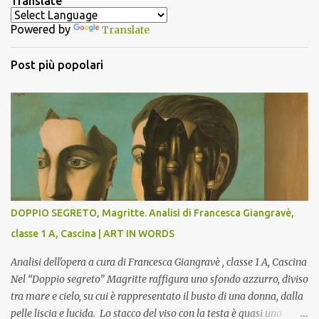
Translate
t
Powered by
Translate
i
Post più popolari
DOPPIO SEGRETO, Magritte. Analisi di Francesca Giangravè,
classe 1 A, Cascina | ART IN WORDS
Analisi dell'opera a cura di Francesca Giangravè , classe 1 A, Cascina
Nel “Doppio segreto” Magritte raffigura uno sfondo azzurro, diviso
tra mare e cielo, su cui è rappresentato il busto di una donna, dalla
pelle liscia e lucida. Lo stacco del viso con la testa è quasi uno