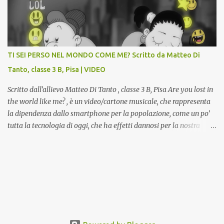
la Gipsoteca in un laboratorio didattico.Venti ragazzi del Liceo
potranno studiare e riscoprire: i Gessi storici dell’ex-Istituto d’Arte,
attualmente musealizzati nella Gipsoteca della Biblioteca
Comunale "Peppino Impastato" di Cascina. Quadri, disegni,
progetti di arredamento e di mobili, intarsi ed intagli lignei
TI SEI PERSO NEL MONDO COME ME? Scritto da Matteo Di
presenti nell’Archivio del Liceo Artistico, opere artistiche eseguite
Tanto, classe 3 B, Pisa | VIDEO
da allievi e studenti dell’Istituto d’Arte durante il...
Scritto dall’allievo Matteo Di Tanto , classe 3 B, Pisa Are you lost in
the world like me? , è un video/cartone musicale, che rappresenta
la dipendenza dallo smartphone per la popolazione, come un po’
tutta la tecnologia di oggi, che ha effetti dannosi per la nostra
salute fisica e mentale; sulla nostra società ad ogni livello. Questi
tre minuti e quindici secondi, iniziano con una rappresentazione
del mondo frenetico, caotico, fatto di persone ormai " ipnotizzate "
dal cellulare, il tutto visto e raccontato attraverso gli occhi di un
bambino. Sottolineato dalla frase iniziale " these sistems are
failing ", a significare il fallimento del sistema, fondato sulla
ricerca continua dell'innovazione, che invece ci fa perdere i veri
valori umani, fatti di rapporti sociali, come amicizia, amore,